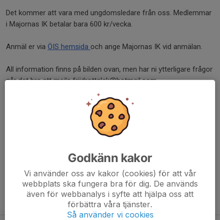
Det kommer att vara med ungdomsledare från oss. Medlemmar
i Majornas IK betalar bara 600 kr/vecka.
Anmäl er via
ÖIS hemsida
och ange Majornas IK vid anmälan.
All information finns på bilden ovan, men har ni ytterligare frågor
går det bra att mejla friidrottslek@hotmail.com
Dela nyhet
Kommentarer
Godkänn kakor
Vi använder oss av kakor (cookies) för att vår
webbplats ska fungera bra för dig. De används
även för webbanalys i syfte att hjälpa oss att
Tidigare nyheter
förbättra våra tjänster.
Så använder vi cookies