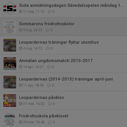
Sista anmälningsdagen Sävedalsspelen måndag 18/5
11 maj, 11:10
0
Sommarens friidrottsskolor
9 maj, 20:23
0
Leopardernas träningar flyttar utomhus
4 maj, 14:12
0
Anmälan ungdomsmatch 2015-2017
14 apr, 16:27
0
Leopardernas (2014-2015) träningar april-juni
11 apr, 18:56
0
Leopardernas påsklov
31 mar, 16:22
0
Friidrottsskola påsklovet
26 mar, 14:42
0