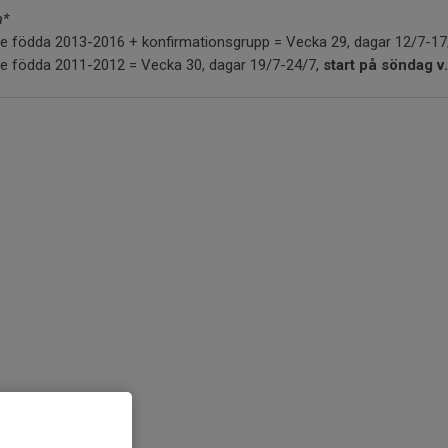
a*
re födda 2013-2016 + konfirmationsgrupp = Vecka 29, dagar 12/7-17
re födda 2011-2012 = Vecka 30, dagar 19/7-24/7,
start på söndag v