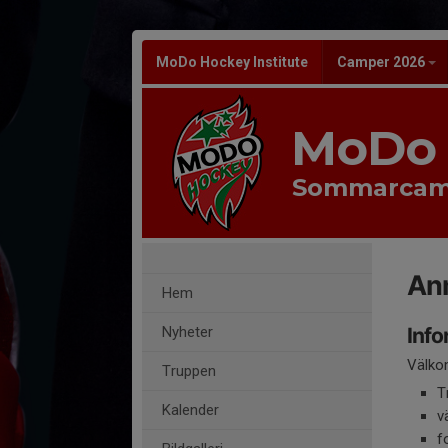
MoDo Hockey Institute
Camper 2026
MoDo 
Sommarcam
An
Hem
Nyheter
Info
Välko
Truppen
T
Kalender
v
f