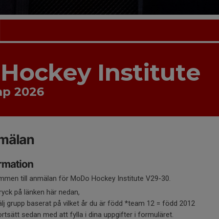
Hockey Institute
p 2026
mälan
rmation
mmen till anmälan för MoDo Hockey Institute V29-30.
ryck på länken här nedan,
älj grupp baserat på vilket år du är född *team 12 = född 2012
ortsätt sedan med att fylla i dina uppgifter i formuläret.