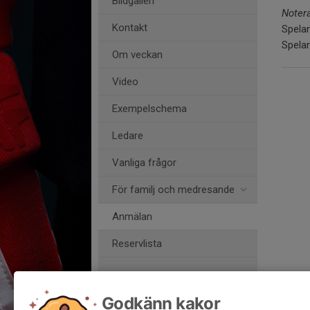
Bildgalleri
Noter
Kontakt
Spela
Spela
Om veckan
Video
Exempelschema
Ledare
Vanliga frågor
För familj och medresande
Anmälan
Reservlista
Anmälan
Godkänn kakor