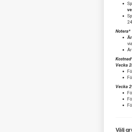
Sp
ve
Sp
24
Notera*
Är
vi
Är
Kostnad
Vecka 
F
F
Vecka 2
F
F
F
Välj g