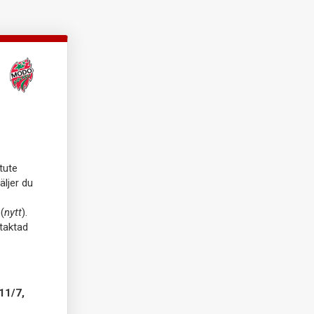
tute
äljer du
(
nytt
).
ntaktad
11/7,