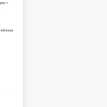
pen =
-
 intresse