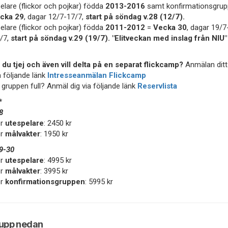
elare (flickor och pojkar) födda
2013-2016
samt konfirmationsgrup
cka 29
, dagar 12/7-17/7,
start på söndag v.28 (12/7).
elare (flickor och pojkar) födda
2011-2012
=
Vecka 30
, dagar 19/7
/7,
start på söndag v.29 (19/7). "Elitveckan med inslag från NIU"
 du tjej och även vill delta på en separat flickcamp?
Anmälan ditt
a följande länk
Intresseanmälan Flickcamp
 gruppen full? Anmäl dig via följande länk
Reservlista
*
28
ör
utespelare
: 2450 kr
ör
målvakter
: 1950 kr
9-30
ör
utespelare
: 4995 kr
ör
målvakter
: 3995 kr
ör
konfirmationsgruppen
: 5995 kr
rupp nedan