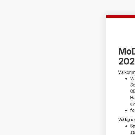
MoD
202
Välkomm
Vä
S
OB
Ha
av
fo
Viktig i
Sp
st