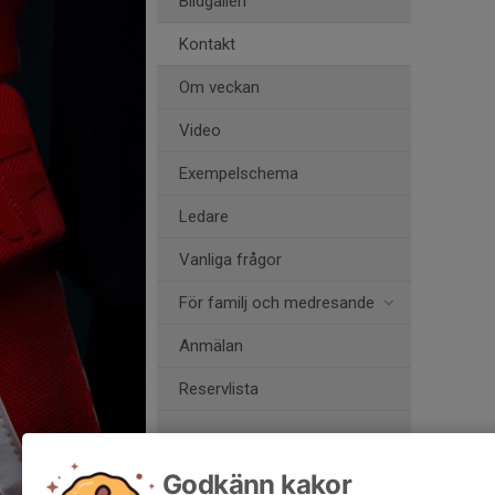
Bildgalleri
Kontakt
Om veckan
Video
Exempelschema
Ledare
Vanliga frågor
För familj och medresande
Anmälan
Reservlista
Anmälan
Godkänn kakor