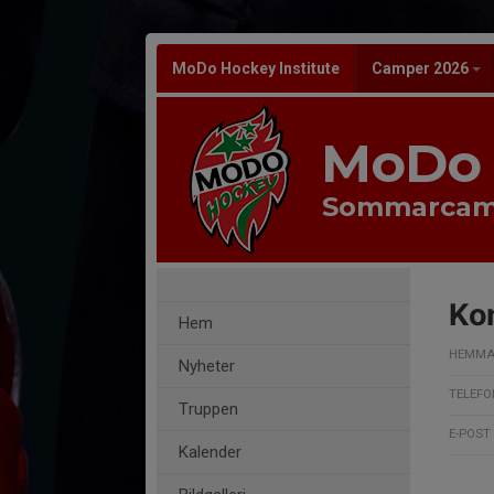
MoDo Hockey Institute
Camper 2026
MoDo 
Sommarcam
Ko
Hem
HEMMA
Nyheter
TELEFO
Truppen
E-POST
Kalender