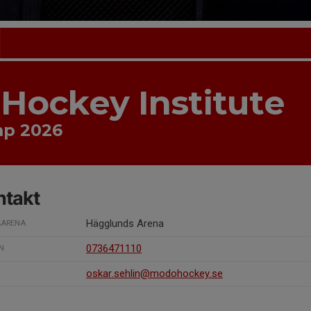
Hockey Institute
p 2026
ntakt
Hägglunds Arena
ARENA
0736471110
N
oskar.sehlin@modohockey.se