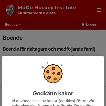
MoDo Hockey Institute
Sommarcamp 2026
Logga in
Boende
Boende
Boende för deltagare och medföljande familj
Eftersom hockeyskolan inte tillhandahåller något boende för
deltagarna själva, vill vi påminna alla deltagare att ordna sitt
boende. Vi arbetar just nu med att skapa erbjudanden
tillsammans med hotell och boenden i närheten till arenan och
Örnsköldsvik. Mer info om detta kommer.
Godkänn kakor
Vi använder oss av kakor (cookies) för att vår
webbplats ska fungera bra för dig. De används