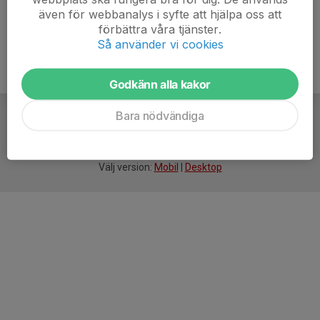
även för webbanalys i syfte att hjälpa oss att
förbättra våra tjänster.
Så använder vi cookies
Godkänn alla kakor
Bara nödvändiga
För
smarta
idrottsföreningar
Välj version:
Mobil
|
Desktop