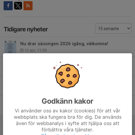
Tidigare nyheter
Nu drar säsongen 2026 igång, välkomna!
12 apr, 11:38
Sista hemmamatchen för herrlaget, 27/9!
24 sep 2025
Full fart på Svevia idag!
24 aug 2025
Godkänn kakor
Välkommen till fotbollsskolan 2025!
29 apr 2025
Vi använder oss av kakor (cookies) för att vår
webbplats ska fungera bra för dig. De används
Nu är lagen för 2025 klara
även för webbanalys i syfte att hjälpa oss att
1 apr 2025
förbättra våra tjänster.