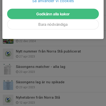
Så använder vi cookies
Nu drar säsongen 2025 igång
1 apr 2025
Godkänn alla kakor
Fotbollslägret tar en paus.
Bara nödvändiga
1 feb 2025
God jul och gott nytt år
22 dec 2024
Nytt nummer från Norra Stå publicerat
27 apr 2023
Säsongens matcher - alla lag
23 apr 2023
Säsongens lag är nu spikade
23 apr 2023
Nyhetsbrev från Norra Stå
12 apr 2023