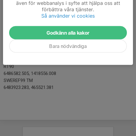
även för webbanalys i syfte att hjälpa oss att
förbättra våra tjänster.
Sveviavallen
Så använder vi cookies
Koordinater
WGS84 DD (lat, long)
58.49455, 14.40851
Godkänn alla kakor
WGS84 DMS (lat, long)
N 58° 29' 40.36", E 14° 24' 30.65"
Bara nödvändiga
WGS84 DDM (lat, long)
N 58° 29.6727', E 14° 24.5109'
RT90
6486582.505, 1418556.008
SWEREF99 TM
6483923.283, 465521.381