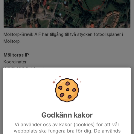
Mölltorp/Brevik AIF har tillgång till två stycken fotbollsplaner i
Mölltorp.
Mölltorps IP
Koordinater
WGS84 DD (lat, long)
58.49599, 14.41221
WGS84 DMS (lat, long)
N 58° 29' 45.57", E 14° 24' 43.97"
WGS84 DDM (lat, long)
N 58° 29.7594', E 14° 24.7328'
RT90
Godkänn kakor
6486739, 1418775
SWEREF99 TM
Vi använder oss av kakor (cookies) för att vår
webbplats ska fungera bra för dig. De används
6484082.319, 465738.378