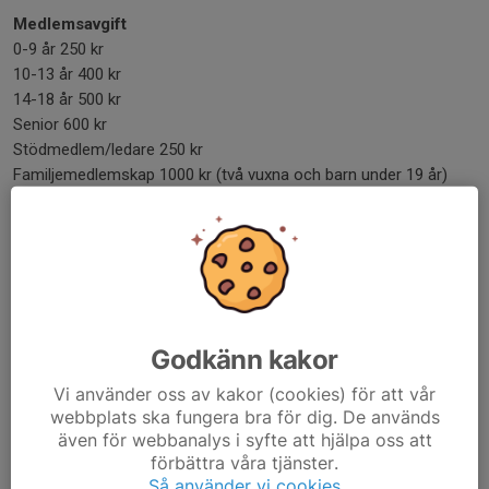
Medlemsavgift
0-9 år 250 kr
10-13 år 400 kr
14-18 år 500 kr
Senior 600 kr
Stödmedlem/ledare 250 kr
Familjemedlemskap 1000 kr (två vuxna och barn under 19 år)
Ladda ner appen antingen från App Store eller Google Play
Svenskalag AppStore
Svenskalag Google Play
Betala Medlemsavgift
Godkänn kakor
Vi använder oss av kakor (cookies) för att vår
Medlemsavgift - Aktiv
webbplats ska fungera bra för dig. De används
även för webbanalys i syfte att hjälpa oss att
förbättra våra tjänster.
Så använder vi cookies