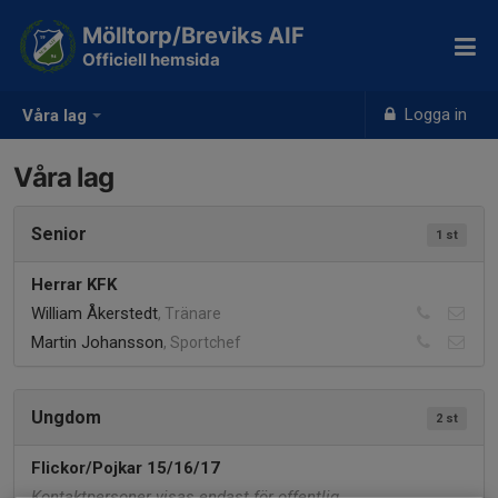
Mölltorp/Breviks AIF
Officiell hemsida
Logga in
Våra lag
Våra lag
Senior
1 st
Herrar KFK
William Åkerstedt
, Tränare
Martin Johansson
, Sportchef
Ungdom
2 st
Flickor/Pojkar 15/16/17
Kontaktpersoner visas endast för offentlig