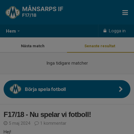
MÅNSARPS IF
F17/18
Logga in
Hem
Nästa match
Senaste resultat
Inga tidigare matcher
Börja spela fotboll
F17/18 - Nu spelar vi fotboll!
5 maj 2024
1 kommentar
Hej!