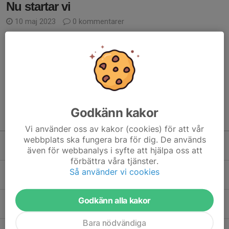
Nu startar vi
10 maj 2023
0 kommentarer
Nu startar vi upp fotbollsträning för flickor födda 17/18. Vi vill att
alla som är i denna ålder ska få chansen att upptäcka vad roligt
det är att träna/leka med och utan fotboll tillsammans med
andra kompisar....
Läs mer
Godkänn kakor
Kommande aktiviteter
Vi använder oss av kakor (cookies) för att vår
webbplats ska fungera bra för dig. De används
Mån 10/8
Fotbollsträning
även för webbanalys i syfte att hjälpa oss att
17:30-18:30
Månsarp IP
förbättra våra tjänster.
Ons 12/8
Styrelsemöte
Så använder vi cookies
18:30-20:00
Klubbstugan Månsarps IP
Lör 15/8
Hagadagarna F18
Godkänn alla kakor
12:00-19:00
Strömsbergsvallen
Bara nödvändiga
Sön 16/8
Hagadagarna F17