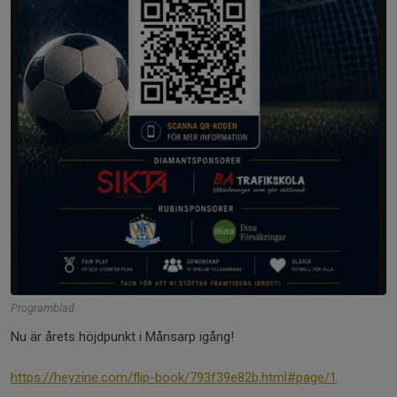
Programblad
Nu är årets höjdpunkt i Månsarp igång!
https://heyzine.com/flip-book/793f39e82b.html#page/1