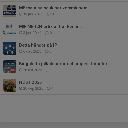
Mössa o halsduk har kommit hem
19 jan, 20:08
0
MIF MERCH artiklar har kommit
3 jan, 20:41
0
Detta händer på IP
6 dec 2025
0
Bingolotto julkalendrar och uppesittarlotter
26 okt 2025
0
HÖST 2025
20 sep 2025
1