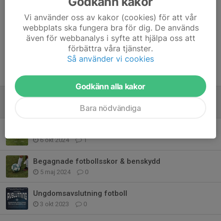
Godkänn kakor
Johan Rydén
27 apr, 20:54
👍🏻
Vi använder oss av kakor (cookies) för att vår
webbplats ska fungera bra för dig. De används
även för webbanalys i syfte att hjälpa oss att
förbättra våra tjänster.
Så använder vi cookies
Tidigare nyheter
Godkänn alla kakor
Träna och heja i Månsarps färger
Bara nödvändiga
27 apr, 20:27
1
Gåfotboll i Månsarps IF
6 okt 2024
1
Begagnade fotbollsskor & benskydd
5 maj 2024
0
Ungdomsavslutning fotboll
3 okt 2023
0