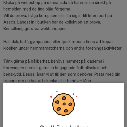
Klicka på webbshop på denna sida så hamnar du direkt på
hemsidan med de fina blåa färgerna.
Vill du prova, fråga kompisen eller ta dig in till Intersport på
Asecs. Längst in i butiken har de kollektion att prova.
Beställning görs via webbshoppen.
Halsduk, buff, gympapåse eller tjock mössa finns att köpa i
kiosken under hemmamatcherna och andra föreningsaktiviteter.
Tänk gärna på hållbarhet, behövs namnet på kläderna?
Föreningen samlar gärna in begagnade fotbollsskor och
benskydd. Dessa lånar vi ut till den som behöver. Prata med din
tränare om du har att skänka eller behöver låna.
Dela nyhet
Kommentarer