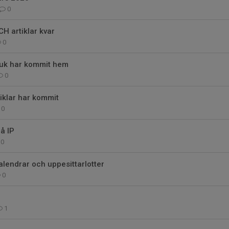
0
H artiklar kvar
0
uk har kommit hem
0
iklar har kommit
0
å IP
0
kalendrar och uppesittarlotter
0
1