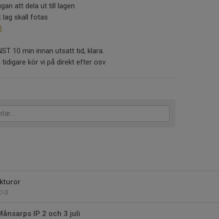
gan att dela ut till lagen
 lag skall fotas
O
NST 10 min innan utsatt tid, klara.
 tidigare kör vi på direkt efter osv
kturor
0
Månsarps IP 2 och 3 juli