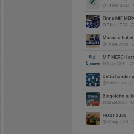
14 mar, 20:21
Finns MIF MERC
7 feb, 17:20
Mössa o halsd
19 jan, 20:08
MIF MERCH art
3 jan, 20:41
Detta händer p
6 dec 2025
Bingolotto jul
26 okt 2025
HÖST 2025
20 sep 2025