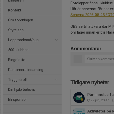
Bildgalleri
Fotolappar finns i klubbstu
Här är schemat för när ert
Kontakt
Schema 2026-05-25 FOT
Om föreningen
OBS se till att vara där MI
Styrelsen
om lager innan er blir klara
Loppmarknad/cup
Kommentarer
500-klubben
Bingolotto
Pantamera insamling
Trygg idrott
Tidigare nyheter
Din hjälp behövs
Påminnelse fa
Bli sponsor
29 jun, 20:47
Aktiviteter på 