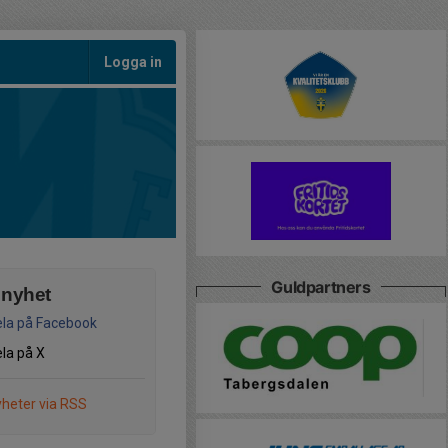
Logga in
Guldpartners
 nyhet
la på Facebook
la på X
heter via RSS