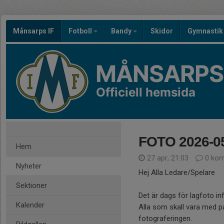
Månsarps IF
Fotboll
Bandy
Skidor
Gymnastik
MÅNSARPS 
Officiell hemsida
FOTO 2026-05
Hem
27 apr, 21:03
0 kom
Nyheter
Hej Alla Ledare/Spelare
Sektioner
Det är dags för lagfoto i
Kalender
Alla som skall vara med på 
fotograferingen.