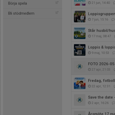
21 jun, 14:40
Börja spela
Bli stödmedlem
Loppisgruppen 
7 jun, 15:16
Står husbil/h
17 maj, 08:47
Loppis & loppi
9 maj, 10:53
FOTO 2026-05
27 apr, 21:03
Fredag, fotbol
22 apr, 12:31
Save the date 
2 apr, 16:26
Årsmöte 17 m