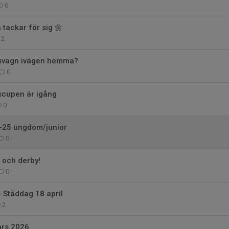
0
tackar för sig 🌼
2
usvagn ivägen hemma?
0
scupen är igång
0
-25 ungdom/junior
0
l och derby!
0
- Städdag 18 april
2
ars 2026