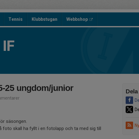
Tennis
Klubbstugan
Webbshop
IF
-25 ungdom/junior
Dela
mentarer
De
De
nför säsongen.
Ny
foto skall ha fyllt i en fotolapp och ta med sig till