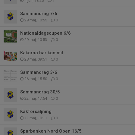
4 jun, 18:25
1
Sammandrag 7/6
29 maj, 10:55
0
Nationaldagscupen 6/6
29 maj, 10:53
0
Kakorna har kommit
28 maj, 09:51
0
Sammandrag 3/6
26 maj, 15:50
0
Sammandrag 30/5
22 maj, 17:54
0
Kakförsäljning
11 maj, 10:11
0
Sparbanken Nord Open 16/5