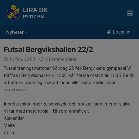
LIRA BK
P2017 Blå
Logga in
Nyheter
Futsal Bergvikshallen 22/2
16 feb, 20:00
0 kommentarer
Futsal träningsmatcher Söndag 22 feb Bergvikens gympasal Vi
träffas i Bergvikshallen kl 11:00, vår första match är 11:35. Se till
att äta en ordentlig frukost innan eller extra mellis innan
matcherna.
Inomhusskor, shorts, benskydd och sockar tar ni mer er själva.
Vi tar med matchtröja. Ni som anmält er:
Alexander
Malte
Colin