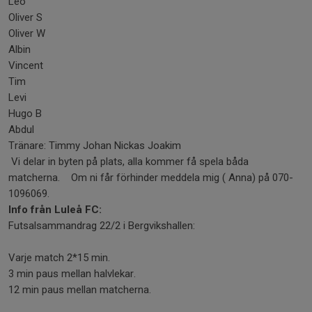
Leo
Oliver S
Oliver W
Albin
Vincent
Tim
Levi
Hugo B
Abdul
Tränare: Timmy Johan Nickas Joakim
Vi delar in byten på plats, alla kommer få spela båda
matcherna. Om ni får förhinder meddela mig ( Anna) på 070-
1096069.
Info från Luleå FC:
Futsalsammandrag 22/2 i Bergvikshallen:
Varje match 2*15 min.
3 min paus mellan halvlekar.
12 min paus mellan matcherna.