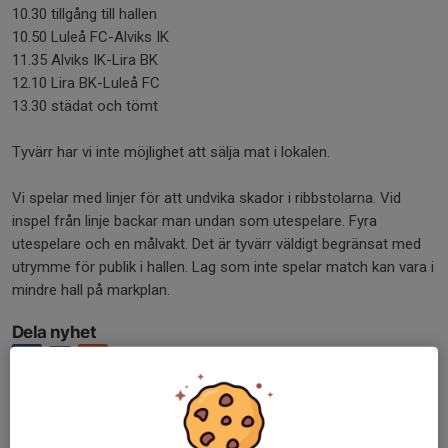
10.30 tillgång till hallen
10.50 Luleå FC-Alviks IK
11.35 Alviks IK-Lira BK
12.10 Lira BK-Luleå FC
13.30 städat och tömt
Tyvärr har vi inte möjlighet att sälja mat i lokalen.
Vi spelar med linjer för att undvika skador i ribbstolarna. Vid
inspel från linje backar man undan som utespelare. Fyra
utespelare och en målvakt. Det är tyvärr väldigt begränsat med
utrymme för publik i hallen. Lag som inte spelar match kan vara i
mindre hall på markplan.
Dela nyhet
Tidigare nyheter