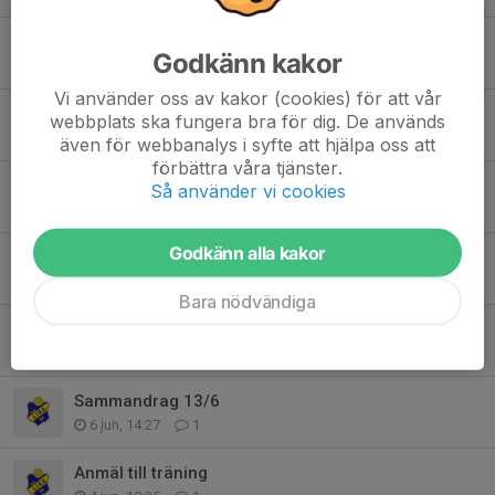
Sammandrag 8/8
Godkänn kakor
3 aug, 10:06
0
Vi använder oss av kakor (cookies) för att vår
GIF Cup 2026
webbplats ska fungera bra för dig. De används
26 jul, 18:20
3
även för webbanalys i syfte att hjälpa oss att
förbättra våra tjänster.
Värdegrund och spelarregler
Så använder vi cookies
25 jun, 00:26
6
Godkänn alla kakor
Piteå Summer Games 26-28/6
10 jun, 11:18
0
Bara nödvändiga
Kick-off 10/6
8 jun, 07:37
6
Sammandrag 13/6
6 jun, 14:27
1
Anmäl till träning