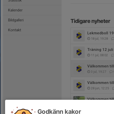
Statistik
Kalender
Bildgalleri
Tidigare nyheter
Kontakt
Lekmedboll 19 
18 jul, 19:28
Träning 12 juli
11 jul, 08:02
Välkommen till
3 jul, 19:27
Välkommen till
28 jun, 12:25
Välkommen till
9 jun, 12:29
Godkänn kakor