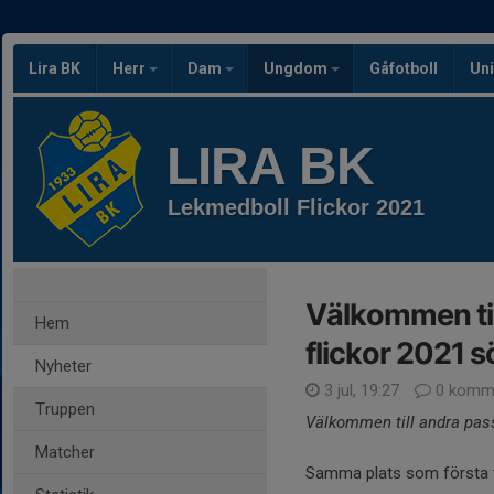
Lira BK
Herr
Dam
Ungdom
Gåfotboll
Uni
LIRA BK
Lekmedboll Flickor 2021
Välkommen til
Hem
flickor 2021 
Nyheter
3 jul, 19:27
0 komme
Truppen
Välkommen till andra pass
Matcher
Samma plats som första t