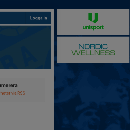
Logga in
umerera
heter via RSS