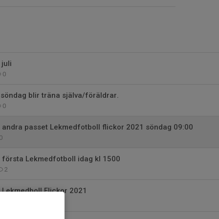
juli
0
 söndag blir träna själva/föräldrar.
0
 andra passet Lekmedfotboll flickor 2021 söndag 09:00
0
 första Lekmedfotboll idag kl 1500
2
 Lekmedboll Flickor 2021
0