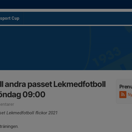
sport Cup
l andra passet Lekmedfotboll
Pren
söndag 09:00
Ny
ntarer
et Lekmedfotboll flickor 2021
räningen.