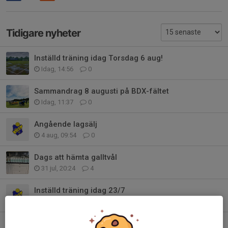
Tidigare nyheter
Inställd träning idag Torsdag 6 aug!
Idag, 14:56
0
Sammandrag 8 augusti på BDX-fältet
Idag, 11:37
0
Angående lagsälj
4 aug, 09:54
0
Dags att hämta galltvål
31 jul, 20:24
4
Inställd träning idag 23/7
23 jul, 11:49
0
Uppdaterat med schema -Lagen till Gammelstadscupen