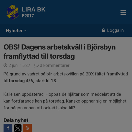
LIRA BK
F2017
Logga in
Nyheter
OBS! Dagens arbetskväll i Björsbyn
framflyttad till torsdag
2 jun, 15:27
0 kommentarer
På grund av vädret så blir arbetskvällen på BDX fältet framflyttad
till
torsdag 4/6, start kl 18.
Kallelsen uppdaterad. Hoppas de hjältar som meddelat att de
kan fortfarande kan på torsdag. Kanske öppnar sig en möjlighet
för någon annan att också hjälpa till?
Dela nyhet