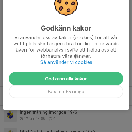
20 jul, 19:53
4
Kommande försäljning
17 jul, 16:12
0
Godkänn kakor
Träningar Juli månad + GIF Cup+ Egna sammandrag
Vi använder oss av kakor (cookies) för att vår
29 jun, 14:13
0
webbplats ska fungera bra för dig. De används
även för webbanalys i syfte att hjälpa oss att
Lag blå går från lekplatsen till stranden nu
förbättra våra tjänster.
27 jun, 10:57
0
Så använder vi cookies
Strandhäng
Godkänn alla kakor
27 jun, 10:24
0
Bara nödvändiga
Info angående PSG
24 jun, 13:22
1
Ingen träning imorgon 19/6
17 jun, 14:58
0
Obs! Ny tid för kvällens träning 16/6