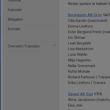
Statistik
Nedan spelare är kallade 
Kalender
Bergnäsets AIK Grön
16/
Bildgalleri
Cilla Karolin (matchvärd)
Emma Lindfors
Kontakt
Ester Berglund Printz (ma
Iris Öhman
Leah Bergdahl
Översätt//Translate
Lisa Markström
Luna Wahlin
Milja Hagenlöv
Nellie Grenemark
Rufta Michale
Rickard Karlsson | Tränar
Erika Lindfors | Tränare
Sävast AIF Röd
17/5
Alma Jacobsson (matchv
Elsa Joki