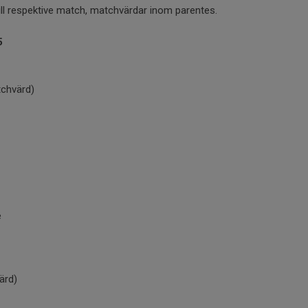
till respektive match, matchvärdar inom parentes.
5
tchvärd)
e
ärd)