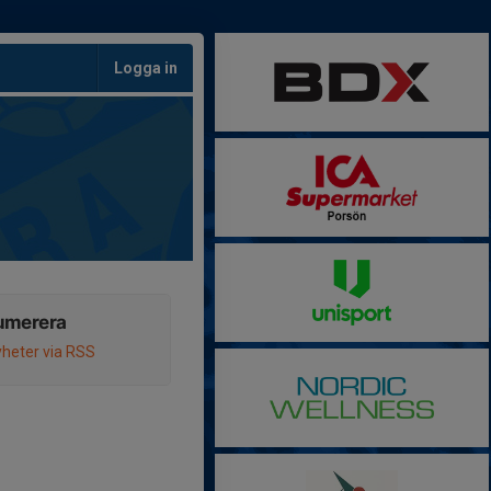
Logga in
umerera
heter via RSS