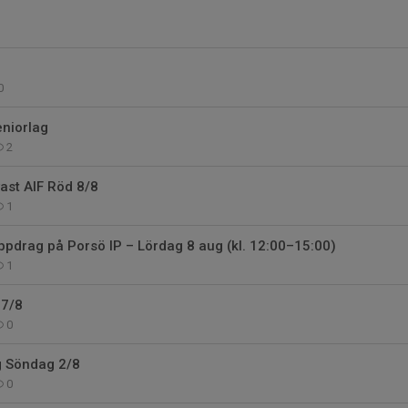
0
eniorlag
2
ast AIF Röd 8/8
1
pdrag på Porsö IP – Lördag 8 aug (kl. 12:00–15:00)
1
 7/8
0
ng Söndag 2/8
0