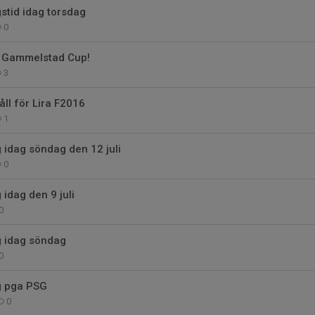
stid idag torsdag
0
r Gammelstad Cup!
3
l för Lira F2016
1
g idag söndag den 12 juli
0
g idag den 9 juli
0
ng idag söndag
0
ng pga PSG
0