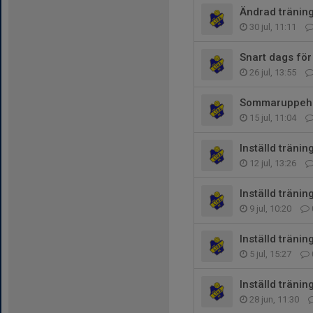
Ändrad träning
30 jul, 11:11
Snart dags fö
26 jul, 13:55
Sommaruppehål
15 jul, 11:04
Inställd tränin
12 jul, 13:26
Inställd tränin
9 jul, 10:20
Inställd träni
5 jul, 15:27
Inställd träni
28 jun, 11:30