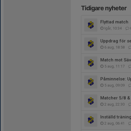
Tidigare nyheter
Flyttad match
Igår, 10:34
Uppdrag för s
6 aug, 18:58
Match mot Säv
5 aug, 11:17
Påminnelse: Up
5 aug, 09:09
Matcher 5/8 &
2 aug, 22:30
Inställd träni
2 aug, 06:41