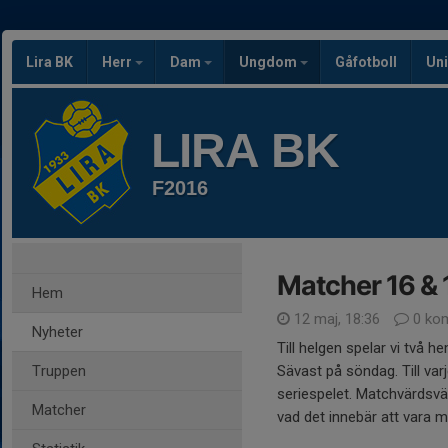
Lira BK
Herr
Dam
Ungdom
Gåfotboll
Uni
LIRA BK
F2016
Matcher 16 & 
Hem
12 maj, 18:36
0 ko
Nyheter
Till helgen spelar vi tv
Truppen
Sävast på söndag. Till va
seriespelet. Matchvärdsvä
Matcher
vad det innebär att vara 