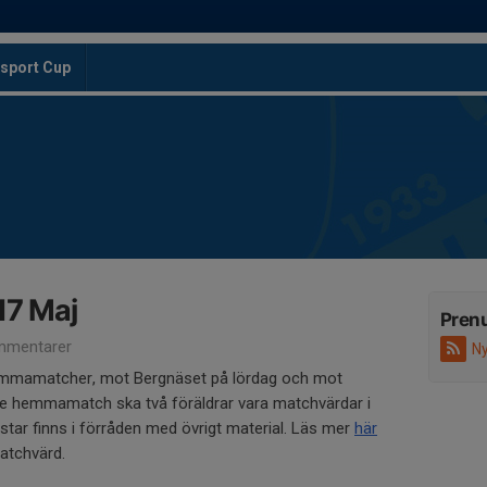
sport Cup
17 Maj
Pren
mmentarer
Ny
å hemmamatcher, mot Bergnäset på lördag och mot
rje hemmamatch ska två föräldrar vara matchvärdar i
star finns i förråden med övrigt material. Läs mer
här
matchvärd.