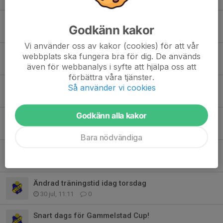
Uppdrag för seniorlag
Godkänn kakor
Igår, 18:58
2
Vi använder oss av kakor (cookies) för att vår
Match mot Sävast AIF Röd 8/8
webbplats ska fungera bra för dig. De används
5 aug, 11:17
1
även för webbanalys i syfte att hjälpa oss att
förbättra våra tjänster.
Påminnelse: Uppdrag på Porsö IP – Lördag 8 aug (kl. 12:00–15:00)
Så använder vi cookies
5 aug, 09:09
1
Godkänn alla kakor
Matcher 5/8 & 7/8
2 aug, 22:30
0
Bara nödvändiga
Inställd träning Söndag 2/8
2 aug, 06:41
0
Ändrad träningstid idag torsdag
30 jul, 11:11
0
Snart dags för Gammelstad Cup!