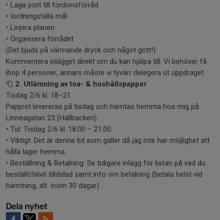
• Laga port till fordonsförråd
• Iordningställa mål
• Linjera planen
• Organisera förrådet
(Det bjuds på värmande dryck och något gott!)
Kommentera inlägget direkt om du kan hjälpa till. Vi behöver få
ihop 4 personer, annars måste vi tyvärr delegera ut uppdraget.
🧻
2. Utlämning av toa- & hushållspapper
Tisdag 2/6 kl. 18–21
Pappret levereras på tisdag och hämtas hemma hos mig på
Linneagatan 23 (Hällbacken).
• Tid: Tisdag 2/6 kl. 18:00 – 21:00.
• Viktigt: Det är denna tid som gäller då jag inte har möjlighet att
hålla lager hemma.
• Beställning & Betalning: Se tidigare inlägg för listan på vad du
beställt/blivit tilldelad samt info om betalning (betala helst vid
hämtning, alt. inom 30 dagar).
Dela nyhet