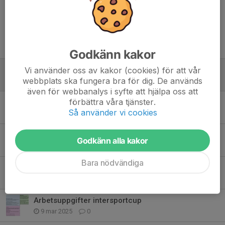
Tidigare nyheter
Godkänn kakor
Vi använder oss av kakor (cookies) för att vår
Packlista inför Umeå
webbplats ska fungera bra för dig. De används
27 maj 2025
0
även för webbanalys i syfte att hjälpa oss att
förbättra våra tjänster.
24–27 JULI UMEÅ FOTBOLLSFESTIVAL
Så använder vi cookies
27 maj 2025
0
Viktig info inför intersportcupen
Godkänn alla kakor
3 apr 2025
0
Bara nödvändiga
Hej Vårdnadshavare för F/P födda 2009-10
20 mar 2025
0
Arbetsuppgifter intersportcup
9 mar 2025
0