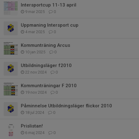
Intersportcup 11-13 april
9 mar 2025
0
Uppmaning Intersport cup
4 mar 2025
0
Kommunträning Arcus
10 jan 2025
0
Utbildningsläger f2010
22 nov 2024
0
Kommunträningar F 2010
19 nov 2024
0
Påminnelse Utbildningsläger flickor 2010
18 jul 2024
0
Prislistan!
6 maj 2024
0