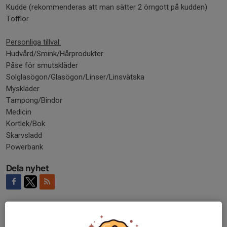
Kudde (rekommenderas att man sätter 2 örngott på kudden)
Tofflor
Personliga tillval:
Hudvård/Smink/Hårprodukter
Påse för smutskläder
Solglasögon/Glasögon/Linser/Linsvätska
Myskläder
Tampong/Bindor
Medicin
Kortlek/Bok
Skarvsladd
Powerbank
Dela nyhet
Kommentarer