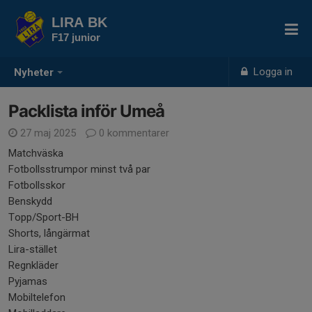
LIRA BK
F17 junior
Logga in
Nyheter
Packlista inför Umeå
27 maj 2025
0 kommentarer
Matchväska
Fotbollsstrumpor minst två par
Fotbollsskor
Benskydd
Topp/Sport-BH
Shorts, långärmat
Lira-stället
Regnkläder
Pyjamas
Mobiltelefon