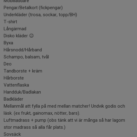
Mobilladdare
Pengar/Betalkort (fickpengar)
Underkläder (trosa, sockar, topp/BH)
T-shirt
Långärmad
Disko kläder 😉
Byxa
Hårsnodd/Hårband
Schampo, balsam, tvål
Deo
Tandborste + kräm
Hårborste
Vattenflaska
Handduk/Badlakan
Badkläder
Mellanmål att fylla på med mellan matcher! Undvik godis och
läsk. (ex frukt, gainomax, nötter, bars).
Luftmadrass + pump (obs tänk att vi är många så har lagom
stor madrass så alla får plats.)
Sovsäck