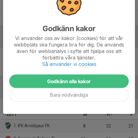
Linnéa Johansson
Tränare
Robert Eriksson
Huvudtränare
Godkänn kakor
Vi använder oss av kakor (cookies) för att vår
Referat
webbplats ska fungera bra för dig. De används
även för webbanalys i syfte att hjälpa oss att
förbättra våra tjänster.
Inget referat skrivet
Så använder vi cookies
Godkänn alla kakor
Tabell
Bara nödvändiga
11 mot 11 Flickor 15 år
-2011
M
+/-
P
1. IFK Arvidsjaur FK
8
32
21