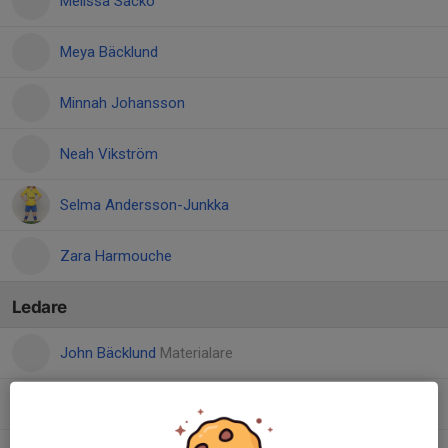
Melissa Sacko
Meya Bäcklund
Minnah Johansson
Neah Vikström
Selma Andersson-Junkka
Zara Harmouche
Ledare
John Bäcklund
Materialare
Jonas Andersson-Junkka
Materialare