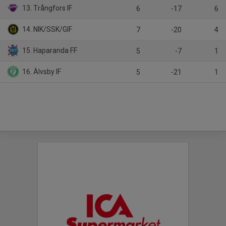
13. Trångfors IF
6
-17
6
14. NIK/SSK/GIF
7
-20
4
15. Haparanda FF
5
-7
1
16. Älvsby IF
5
-21
1