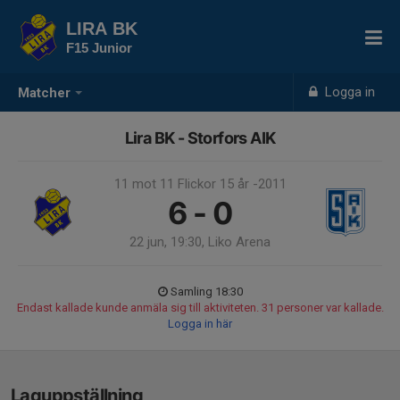
LIRA BK
F15 Junior
Logga in
Matcher
Lira BK - Storfors AIK
11 mot 11 Flickor 15 år -2011
6 - 0
22 jun, 19:30, Liko Arena
Samling 18:30
Endast kallade kunde anmäla sig till aktiviteten. 31 personer var kallade.
Logga in här
Laguppställning