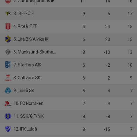
2. Gammelgårdens IF
11
14
18
3. IBFF/ÖIF
9
5
17
4. Piteå IF FF
5
24
15
5. Lira BK/Alviks IK
6
23
15
6. Munksund-Skuthamns SK
8
-10
13
7. Storfors AIK
6
-2
10
8. Gällivare SK
6
2
9
9. Luleå SK
5
4
7
10. FC Norrsken
7
-4
7
11. SSK/GIF/NIK
8
-8
7
12. IFK Luleå
8
-15
7