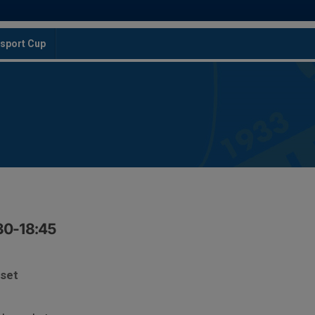
sport Cup
:30-18:45
uset