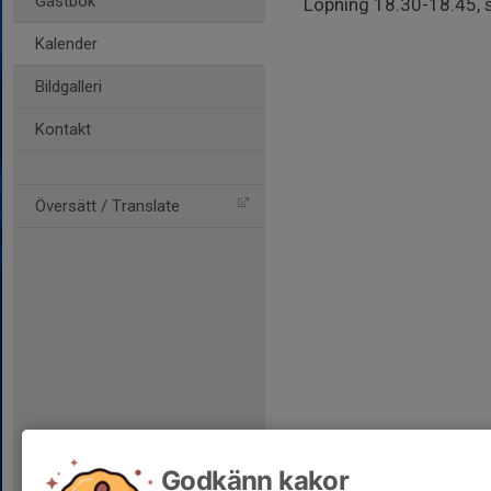
Gästbok
Löpning 18.30-18.45,
Kalender
Bildgalleri
Kontakt
Översätt / Translate
Godkänn kakor