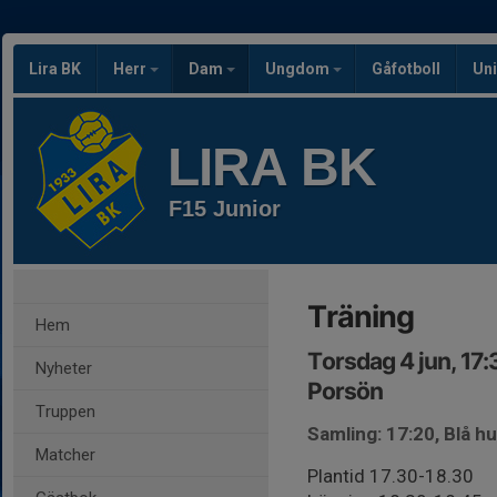
Lira BK
Herr
Dam
Ungdom
Gåfotboll
Uni
LIRA BK
F15 Junior
Träning
Hem
Torsdag 4 jun, 17
Nyheter
Porsön
Truppen
Samling: 17:20, Blå h
Matcher
Plantid 17.30-18.30