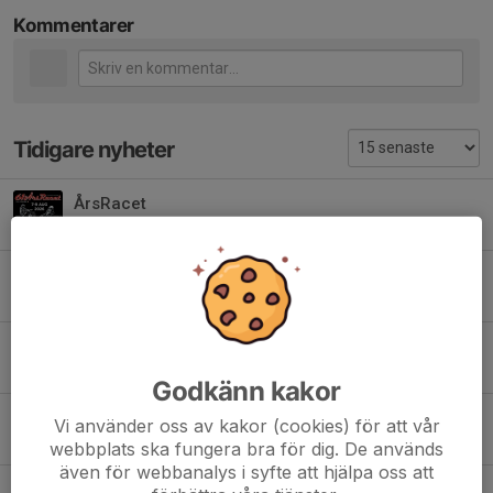
Kommentarer
Tidigare nyheter
ÅrsRacet
21 jul, 06:14
2
Cykelinspirationsdag samt Paracykel
2 jul, 12:12
0
INSTÄLLT!!!! Bakluckeloppis,
1 jul, 14:00
0
Godkänn kakor
Midsommar
Vi använder oss av kakor (cookies) för att vår
17 jun, 11:13
0
webbplats ska fungera bra för dig. De används
även för webbanalys i syfte att hjälpa oss att
Glöm inte Sportvagnsdagen på söndag!