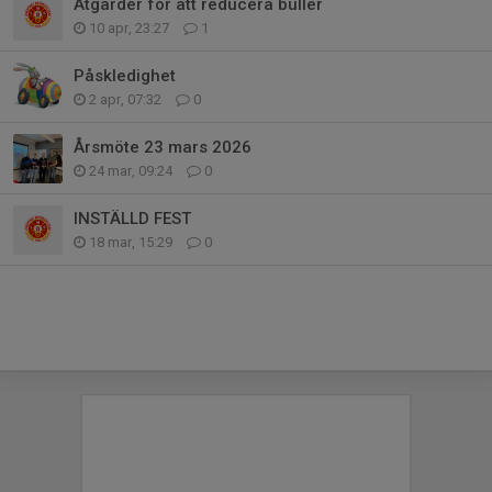
Åtgärder för att reducera buller
10 apr, 23:27
1
Påskledighet
2 apr, 07:32
0
Årsmöte 23 mars 2026
24 mar, 09:24
0
INSTÄLLD FEST
18 mar, 15:29
0