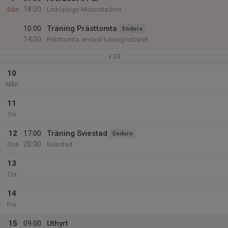
18:00
Sön
Linköpings Motorstadion
10:00
Träning Prästtomta
Enduro
14:00
Prästtomta, endast träningsutbytet
v.33
10
Mån
11
Tis
12
17:00
Träning Sviestad
Enduro
20:00
Ons
Sviestad
13
Tor
14
Fre
15
09:00
Uthyrt