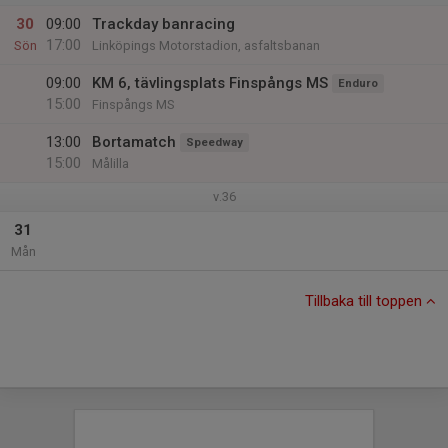
30
09:00
Trackday banracing
17:00
Sön
Linköpings Motorstadion, asfaltsbanan
09:00
KM 6, tävlingsplats Finspångs MS
Enduro
15:00
Finspångs MS
13:00
Bortamatch
Speedway
15:00
Målilla
v.36
31
Mån
Tillbaka till toppen