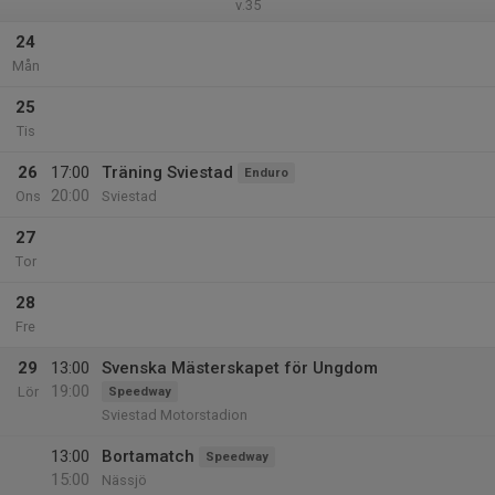
v.35
24
Mån
25
Tis
26
17:00
Träning Sviestad
Enduro
20:00
Ons
Sviestad
27
Tor
28
Fre
29
13:00
Svenska Mästerskapet för Ungdom
19:00
Lör
Speedway
Sviestad Motorstadion
13:00
Bortamatch
Speedway
15:00
Nässjö