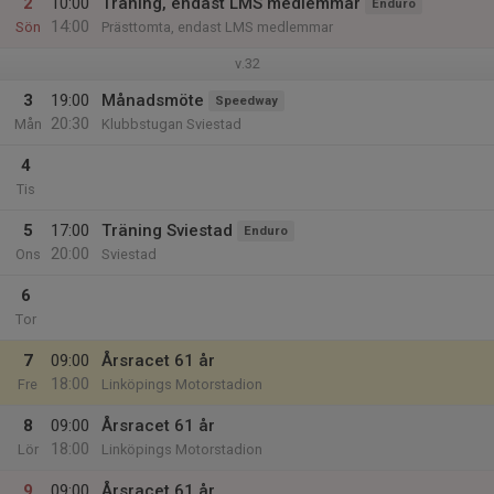
2
10:00
Träning, endast LMS medlemmar
Enduro
14:00
Sön
Prästtomta, endast LMS medlemmar
v.32
3
19:00
Månadsmöte
Speedway
20:30
Mån
Klubbstugan Sviestad
4
Tis
5
17:00
Träning Sviestad
Enduro
20:00
Ons
Sviestad
6
Tor
7
09:00
Årsracet 61 år
18:00
Fre
Linköpings Motorstadion
8
09:00
Årsracet 61 år
18:00
Lör
Linköpings Motorstadion
9
09:00
Årsracet 61 år