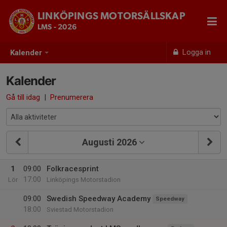
LINKÖPINGS MOTORSÄLLSKAP
LMS - 2026
Logga in
Kalender
Kalender
Gå till idag
|
Prenumerera
Augusti 2026
1
09:00
Folkracesprint
17:00
Lör
Linköpings Motorstadion
09:00
Swedish Speedway Academy
Speedway
18:00
Sviestad Motorstadion