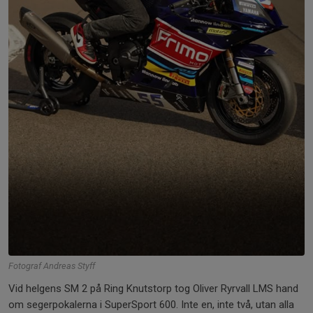
Fotograf Andreas Styff
Vid helgens SM 2 på Ring Knutstorp tog Oliver Ryrvall LMS hand
om segerpokalerna i SuperSport 600. Inte en, inte två, utan alla