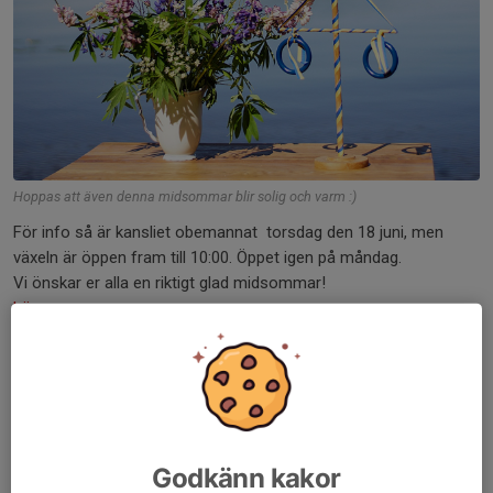
Hoppas att även denna midsommar blir solig och varm :)
För info så är kansliet obemannat torsdag den 18 juni, men
växeln är öppen fram till 10:00. Öppet igen på måndag.
Vi önskar er alla en riktigt glad midsommar!
Läs mer
Glöm inte Sportvagnsdagen på
söndag!
10 jun, 08:21
0 kommentarer
Godkänn kakor