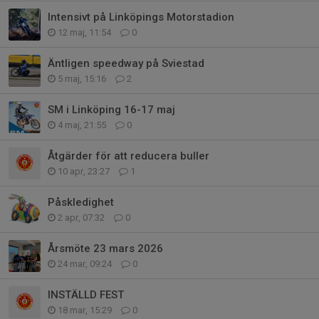
Intensivt på Linköpings Motorstadion
12 maj, 11:54
0
Äntligen speedway på Sviestad
5 maj, 15:16
2
SM i Linköping 16-17 maj
4 maj, 21:55
0
Åtgärder för att reducera buller
10 apr, 23:27
1
Påskledighet
2 apr, 07:32
0
Årsmöte 23 mars 2026
24 mar, 09:24
0
INSTÄLLD FEST
18 mar, 15:29
0