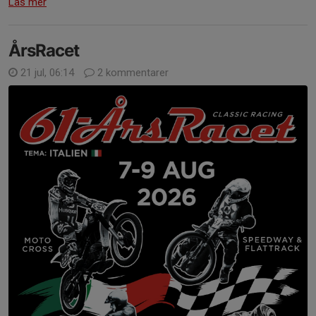
Läs mer
ÅrsRacet
21 jul, 06:14
2 kommentarer