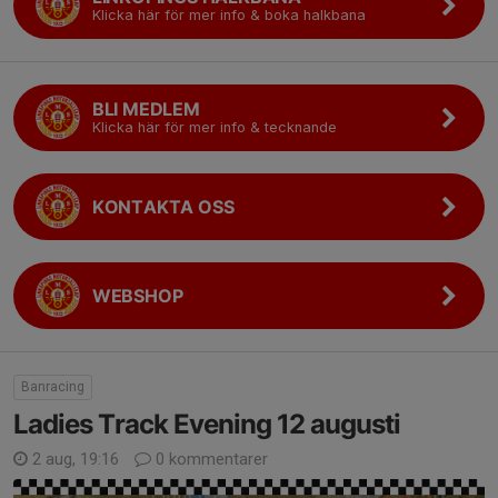
Klicka här för mer info & boka halkbana
BLI MEDLEM
Klicka här för mer info & tecknande
KONTAKTA OSS
WEBSHOP
Banracing
Ladies Track Evening 12 augusti
2 aug, 19:16
0 kommentarer