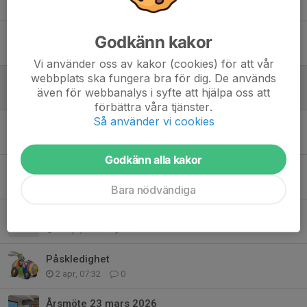
20 maj, 09:36
0
Robotgräsklippare
Godkänn kakor
19 maj, 13:59
0
Vi använder oss av kakor (cookies) för att vår
webbplats ska fungera bra för dig. De används
Kansliet är stängt, tillbaka på måndag
även för webbanalys i syfte att hjälpa oss att
13 maj, 13:01
0
förbättra våra tjänster.
Så använder vi cookies
Intensivt på Linköpings Motorstadion
12 maj, 11:54
0
Godkänn alla kakor
SM i Linköping 16-17 maj
4 maj, 21:55
0
Bara nödvändiga
Åtgärder för att reducera buller
10 apr, 23:27
1
Påskledighet
2 apr, 07:32
0
Årsmöte 23 mars 2026