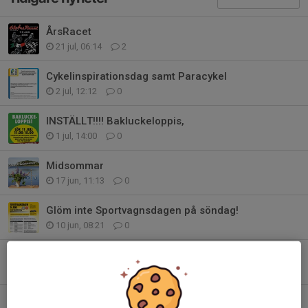
ÅrsRacet
21 jul, 06:14
2
Cykelinspirationsdag samt Paracykel
2 jul, 12:12
0
INSTÄLLT!!!! Bakluckeloppis,
1 jul, 14:00
0
Midsommar
17 jun, 11:13
0
Glöm inte Sportvagnsdagen på söndag!
10 jun, 08:21
0
Oliver Ryrvall tar full pott på Knutstorp
31 maj, 21:29
2
Ingen körning på Pingstdagen