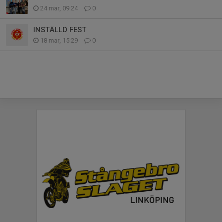
24 mar, 09:24
0
INSTÄLLD FEST
18 mar, 15:29
0