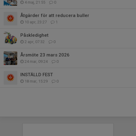
4 maj, 21:55
0
Åtgärder för att reducera buller
10 apr, 23:27
1
Påskledighet
2 apr, 07:32
0
Årsmöte 23 mars 2026
24 mar, 09:24
0
INSTÄLLD FEST
18 mar, 15:29
0