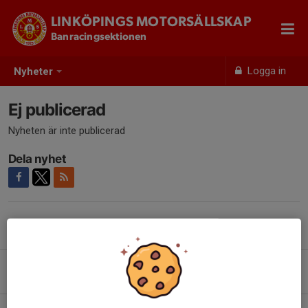
LINKÖPINGS MOTORSÄLLSKAP
Banracingsektionen
Logga in
Nyheter
Ej publicerad
Nyheten är inte publicerad
Dela nyhet
Tidigare nyheter
Ladies Track Evening 12 augusti
2 aug, 19:16
0