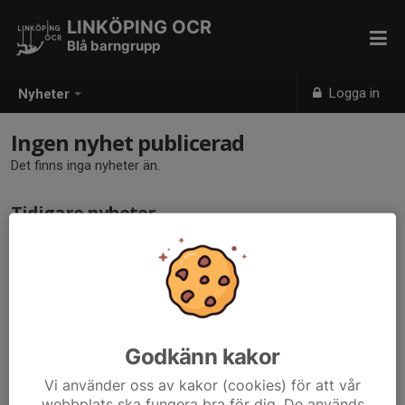
LINKÖPING OCR
Blå barngrupp
Logga in
Nyheter
Ingen nyhet publicerad
Det finns inga nyheter än.
Tidigare nyheter
Det finns inga tidigare nyheter
Godkänn kakor
Vi använder oss av kakor (cookies) för att vår
webbplats ska fungera bra för dig. De används