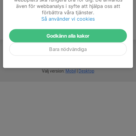
även för webbanalys i syfte att hjälpa oss att
förbättra våra tjänster.
Så använder vi cookies
Godkänn alla kakor
Bara nödvändiga
För
smarta
idrottsföreningar
Välj version:
Mobil
|
Desktop