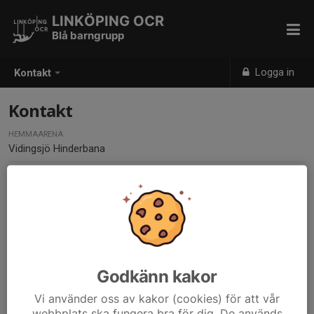
LINKÖPING OCR
Blå barngrupp
Logga in
Kontakt
Kontakt
HEMMAARENA
Vidingsjö Hinderbana
Kontaktpersoner
Arvid Harrby Borgö
Ledare
Godkänn kakor
079-329 94 14
Vi använder oss av kakor (cookies) för att vår
Torun Hasselqvist
webbplats ska fungera bra för dig. De används