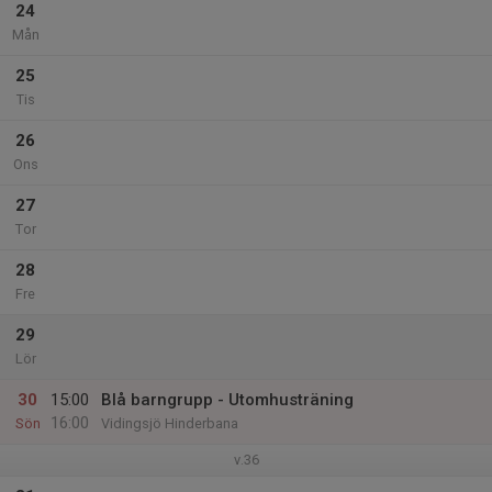
24
Mån
25
Tis
26
Ons
27
Tor
28
Fre
29
Lör
30
15:00
Blå barngrupp - Utomhusträning
16:00
Sön
Vidingsjö Hinderbana
v.36