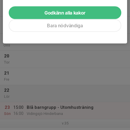
17
Mån
Godkänn alla kakor
18
Bara nödvändiga
Tis
19
Ons
20
Tor
21
Fre
22
Lör
23
15:00
Blå barngrupp - Utomhusträning
16:00
Sön
Vidingsjö Hinderbana
v.35