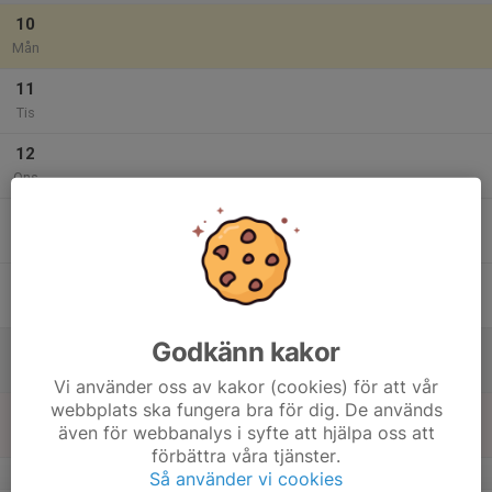
10
Mån
11
Tis
12
Ons
13
Tor
14
Fre
Godkänn kakor
15
Lör
Vi använder oss av kakor (cookies) för att vår
webbplats ska fungera bra för dig. De används
16
även för webbanalys i syfte att hjälpa oss att
Sön
förbättra våra tjänster.
v.34
Så använder vi cookies