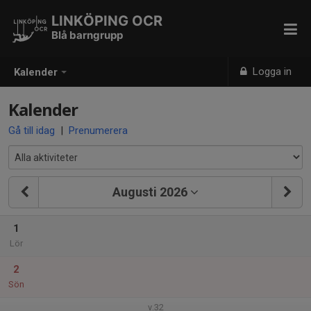
LINKÖPING OCR
Blå barngrupp
Logga in
Kalender
Kalender
Gå till idag
|
Prenumerera
Augusti 2026
1
Lör
2
Sön
v.32