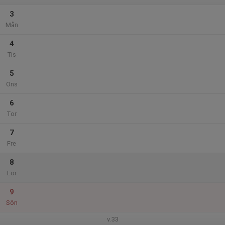
3
Mån
4
Tis
5
Ons
6
Tor
7
Fre
8
Lör
9
Sön
v.33