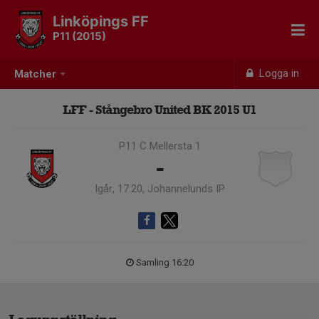
Linköpings FF
P11 (2015)
Logga in
Matcher
LFF - Stångebro United BK 2015 U1
P11 C Mellersta 1
-
Igår, 17:20, Johannelunds IP
Samling 16:20