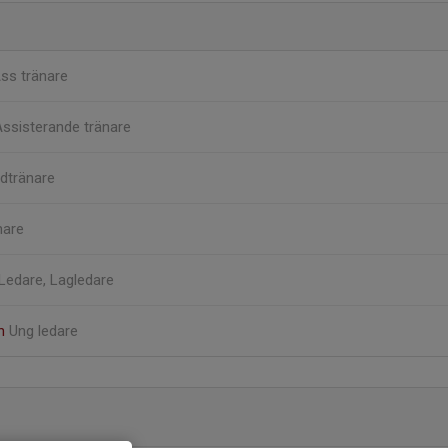
ss tränare
ssisterande tränare
dtränare
nare
Ledare, Lagledare
eh
Ung ledare