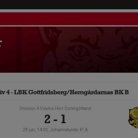
F
iv 4 - LBK Gottfridsberg/Hemgårdarnas BK B
Division 4 Västra Herr Östergötland
2 - 1
28 jun, 14:00, Johannelunds IP A