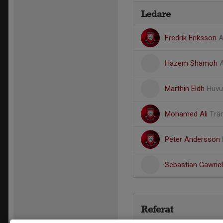
Ledare
Fredrik Eriksson
A
Hazem Shamoh
A
Marthin Eldh
Huvu
Mohamed Ali
Trä
Peter Andersson
Sebastian Gawri
Referat