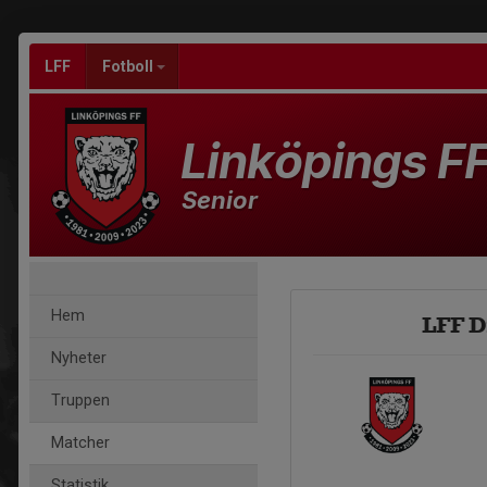
LFF
Fotboll
Linköpings F
Senior
Hem
LFF D
Nyheter
Truppen
Matcher
Statistik