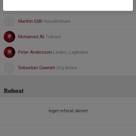
Hazem Shamoh
Assisterande tränare
Marthin Eldh
Huvudtränare
Mohamed Ali
Tränare
Peter Andersson
Ledare, Lagledare
Sebastian Gawrieh
Ung ledare
Referat
Inget referat skrivet