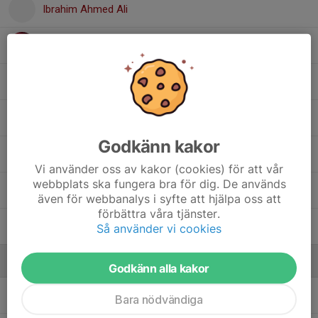
Ibrahim Ahmed Ali
Ibrahim Husam
Ilyas Hashi
Joud Mirou
Godkänn kakor
Liban Abbas
Vi använder oss av kakor (cookies) för att vår
webbplats ska fungera bra för dig. De används
Robin Hellman
även för webbanalys i syfte att hjälpa oss att
förbättra våra tjänster.
Simon Lindblom
Så använder vi cookies
Ledare
Godkänn alla kakor
Fredrik Eriksson
Ass tränare
Bara nödvändiga