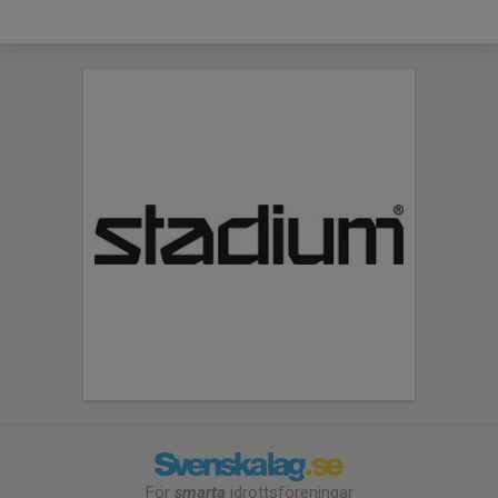
För
smarta
idrottsföreningar