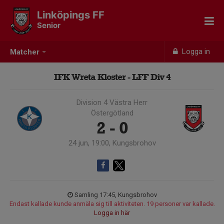
Linköpings FF
Senior
Logga in
Matcher
IFK Wreta Kloster - LFF Div 4
Division 4 Västra Herr
Östergötland
2 - 0
24 jun, 19:00, Kungsbrohov
Samling 17:45, Kungsbrohov
Endast kallade kunde anmäla sig till aktiviteten. 19 personer var kallade.
Logga in här