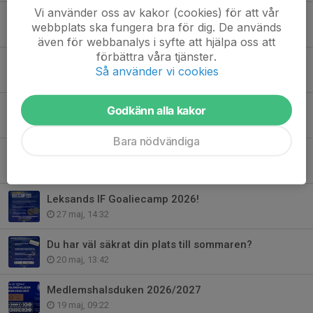
Vi använder oss av kakor (cookies) för att vår
Besök Star Shop under sommaren!
webbplats ska fungera bra för dig. De används
24 jun, 09:36
även för webbanalys i syfte att hjälpa oss att
förbättra våra tjänster.
Inbjudan till testmöte inför årsmöte!
Så använder vi cookies
7 jun, 15:00
Vi förlänger datumet!
Godkänn alla kakor
4 jun, 07:00
Bara nödvändiga
Spelare, ledare, aktiva - Missa inte detta!
29 maj, 09:21
Leksands IF Goaliecamp 2026!
27 maj, 14:32
Du har väl säkrat din plats till sommaren?
20 maj, 13:42
Medlemshalsduken 2026/2027
19 maj, 09:22