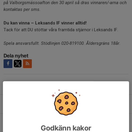
på Valborgsmässoafton den 30 april så dras vinnaren/-arna och
kontaktas per sms.
Du kan vinna – Leksands IF vinner alltid!
Tack för att DU stöttar våra framtida stjärnor i Leksands IF.
Spela ansvarsfullt. Stödlinjen 020-819100. Åldersgräns 18år.
Dela nyhet
Tidigare nyheter
Hockeybytardag - köp & sälj hockeyutrustning!
3 aug, 12:05
Imorgon drar vi vinnarna - är du en av dem?
Godkänn kakor
30 jul, 14:50