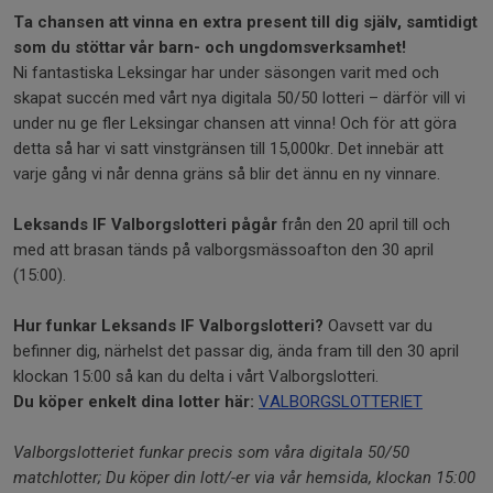
Ta chansen att vinna en extra present till dig själv, samtidigt
som du stöttar vår barn- och ungdomsverksamhet!
Ni fantastiska Leksingar har under säsongen varit med och
skapat succén med vårt nya digitala 50/50 lotteri – därför vill vi
under nu ge fler Leksingar chansen att vinna! Och för att göra
detta så har vi satt vinstgränsen till 15,000kr. Det innebär att
varje gång vi når denna gräns så blir det ännu en ny vinnare.
Leksands IF Valborgslotteri pågår
från den 20 april till och
med att brasan tänds på valborgsmässoafton den 30 april
(15:00).
Hur funkar Leksands IF Valborgslotteri?
Oavsett var du
befinner dig, närhelst det passar dig, ända fram till den 30 april
klockan 15:00 så kan du delta i vårt Valborgslotteri.
Du köper enkelt dina lotter här:
VALBORGSLOTTERIET
Valborgslotteriet funkar precis som våra digitala 50/50
matchlotter; Du köper din lott/-er via vår hemsida, klockan 15:00