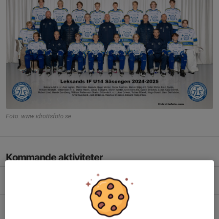
Foto: www.idrottsfoto.se
Kommande aktiviteter
Mån 10/8
Isträning
08:50-09:50
Clas Ohlson Foundation Arena
Mån 10/8
Fysträning
10:10-11:30
Utomhus