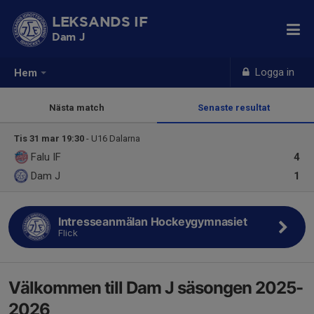
LEKSANDS IF
Dam J
Logga in
Hem
Nästa match
Senaste resultat
Tis 31 mar 19:30
- U16 Dalarna
Falu IF
4
Dam J
1
Intresseanmälan Hockeygymnasiet
Flick
Välkommen till Dam J säsongen 2025-
2026