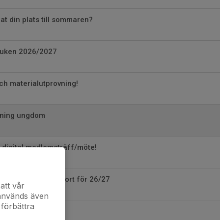
at din plats till sommaren?
uken 2026/2027
ch materialutprovning!
vning ungdom
 digital medlemsträff/möte!
änga ditt säsongskort för 26/27
att vår
 används även
 förbättra