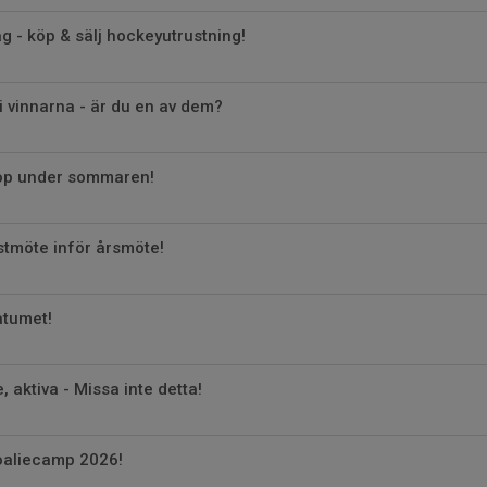
 - köp & sälj hockeyutrustning!
i vinnarna - är du en av dem?
op under sommaren!
estmöte inför årsmöte!
atumet!
, aktiva - Missa inte detta!
oaliecamp 2026!