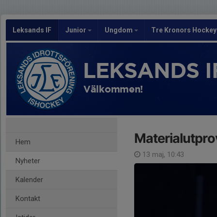
Leksands IF
Junior
Ungdom
Tre Kronors Hocke
LEKSANDS I
Välkommen!
Materialutpr
Hem
13 maj, 10:43
Nyheter
Kalender
Kontakt