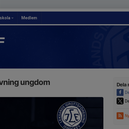
yskola
Medlem
F
ovning ungdom
Dela 
De
De
Ny