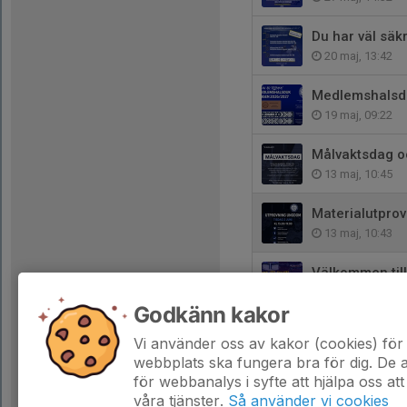
Du har väl säkr
20 maj, 13:42
Medlemshalsd
19 maj, 09:22
Målvaktsdag o
13 maj, 10:45
Materialutpro
13 maj, 10:43
Välkommen till
5 maj, 15:01
Godkänn kakor
Nu kan du förl
Vi använder oss av kakor (cookies) för 
5 maj, 10:47
webbplats ska fungera bra för dig. De
för webbanalys i syfte att hjälpa oss att
våra tjänster.
Så använder vi cookies