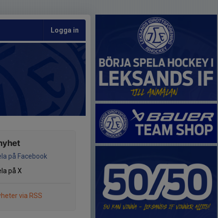
Logga in
nyhet
la på Facebook
la på X
heter via RSS