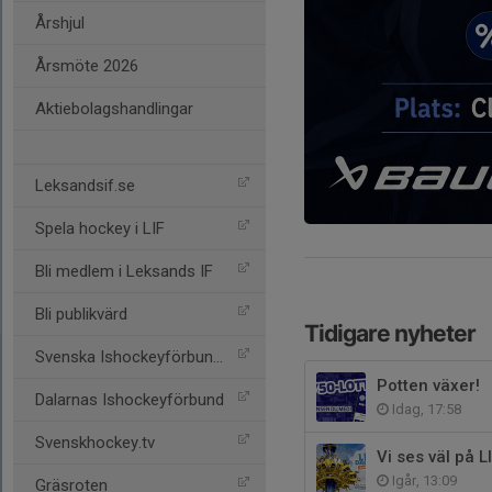
Årshjul
Årsmöte 2026
Aktiebolagshandlingar
Leksandsif.se
Spela hockey i LIF
Bli medlem i Leksands IF
Bli publikvärd
Tidigare nyheter
Svenska Ishockeyförbundet
Potten växer!
Dalarnas Ishockeyförbund
Idag, 17:58
Svenskhockey.tv
Vi ses väl på 
Igår, 13:09
Gräsroten