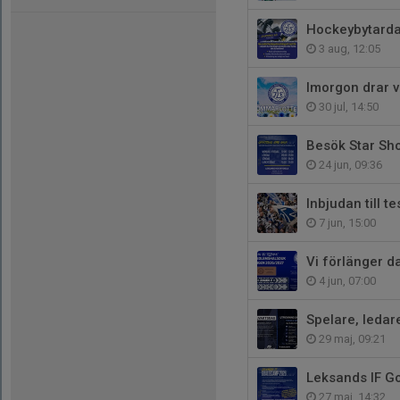
Hockeybytardag
3 aug, 12:05
Imorgon drar v
30 jul, 14:50
Besök Star Sh
24 jun, 09:36
Inbjudan till t
7 jun, 15:00
Vi förlänger d
4 jun, 07:00
Spelare, ledare
29 maj, 09:21
Leksands IF G
27 maj, 14:32