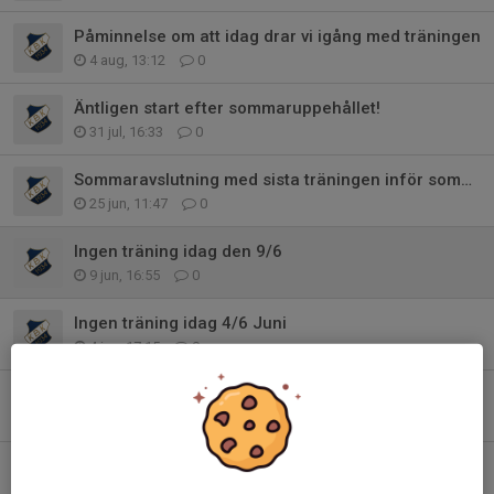
Påminnelse om att idag drar vi igång med träningen
4 aug, 13:12
0
Äntligen start efter sommaruppehållet!
31 jul, 16:33
0
Sommaravslutning med sista träningen inför sommaruppehåll
25 jun, 11:47
0
Ingen träning idag den 9/6
9 jun, 16:55
0
Ingen träning idag 4/6 Juni
4 jun, 17:15
0
Ingen träning på gräs ännu
12 apr, 15:36
0
Träning inställd 21/3
20 mar, 13:41
0