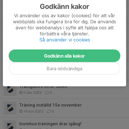
Godkänn kakor
Påminnelse om att träningen är i Helsingborg Arena
Vi använder oss av kakor (cookies) för att vår
14 mar, 10:10
0
webbplats ska fungera bra för dig. De används
även för webbanalys i syfte att hjälpa oss att
Påminnelse om att det inte är någon träning på lördag 28/2
förbättra våra tjänster.
25 feb, 11:03
0
Så använder vi cookies
Ingen träning på lördag 21/2
18 feb, 08:12
0
Godkänn alla kakor
Sista träningen för året!
Bara nödvändiga
13 dec 2025
0
Tränigsinfo inför Julen
6 dec 2025
0
Träning inställd 15e november
14 nov 2025
0
Inomhus träningen drar igång!