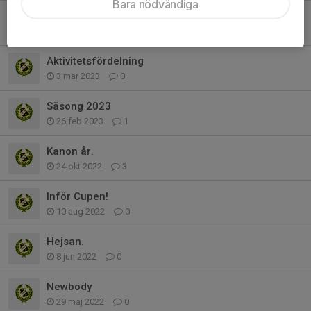
Bara nödvändiga
Information inför Ytterby cup
28 mar 2023
7
Aktivitetsfördelning
3 mar 2023
0
Säsong 2023
26 feb 2023
1
Kanon år.
24 okt 2022
3
Inför Cupen!
10 aug 2022
0
Hejsan.
8 jun 2022
0
Newbody
29 maj 2022
0