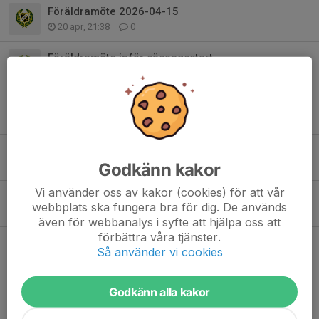
Föräldramöte 2026-04-15
20 apr, 21:38
0
Föräldramöte inför säsongsstart
1 feb, 17:35
0
Inför nästa säsong – möjlighet för tjejer födda 2013 att spela 9 mot 9
17 nov 2025
0
Aktivitetsfördelning
Godkänn kakor
22 feb 2024
0
Vi använder oss av kakor (cookies) för att vår
Klädbeställning
webbplats ska fungera bra för dig. De används
22 nov 2023
0
även för webbanalys i syfte att hjälpa oss att
förbättra våra tjänster.
Info Gullmarscupen och träningar
Så använder vi cookies
4 aug 2023
0
Anteckningar från föräldramötet 2023-03-30
Godkänn alla kakor
31 mar 2023
1