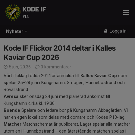
KODE IF
F14
Logga in
Nyheter
Kode IF Flickor 2014 deltar i Kalles
Kaviar Cup 2026
5 jun, 20:36
0 kommentarer
Vårt flicklag födda 2014 är anmälda till
Kalles Kaviar Cup
som
spelas 25–28 juni i Kungshamn, Smögen, Hunnebostrand och
Bovallstrand.
Avresa
sker onsdag 24 juni med planerad ankomst till
Kungshamn cirka kl. 19:30.
Boende
Spelare och ledare bor på Kungshamn Abbagården. Vi
har en egen lokal som delas med domare och Kodes P13-lag.
Matcher
Matchschemat är publicerat. Laget spelar alla matcher
utom en i Hunnebostrand – den återstående matchen spelas i