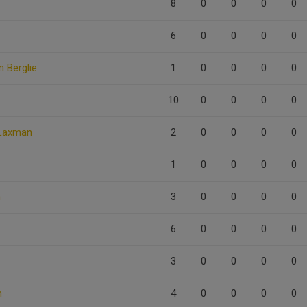
8
0
0
0
0
6
0
0
0
0
 Berglie
1
0
0
0
0
10
0
0
0
0
Laxman
2
0
0
0
0
1
0
0
0
0
n
3
0
0
0
0
6
0
0
0
0
3
0
0
0
0
m
4
0
0
0
0