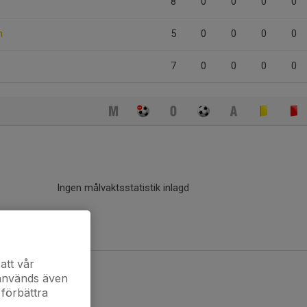
8
0
0
0
0
n
5
0
0
0
0
7
0
0
0
0
Ingen målvaktsstatistik inlagd
att vår
 används även
 förbättra