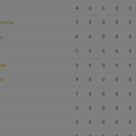
4
0
0
0
0
 Hammar
7
0
0
0
0
g
6
0
0
0
0
1
0
0
0
0
use
3
0
0
0
0
ic
4
0
0
0
0
7
0
0
0
0
2
0
0
0
0
3
0
0
0
0