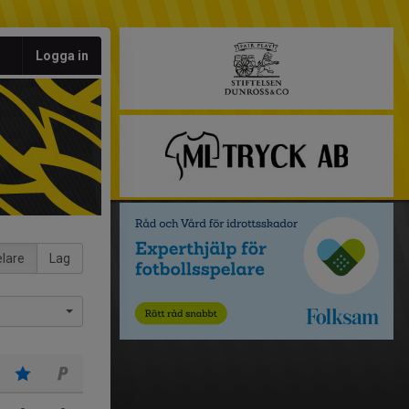
Logga in
lare
Lag