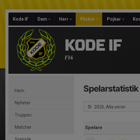
Kode IF
Dam
Herr
Flickor
Pojkar
Kod
KODE IF
F14
Spelarstatistik
Hem
Nyheter
2026, Alla serier
Truppen
Matcher
Spelare
Statistik