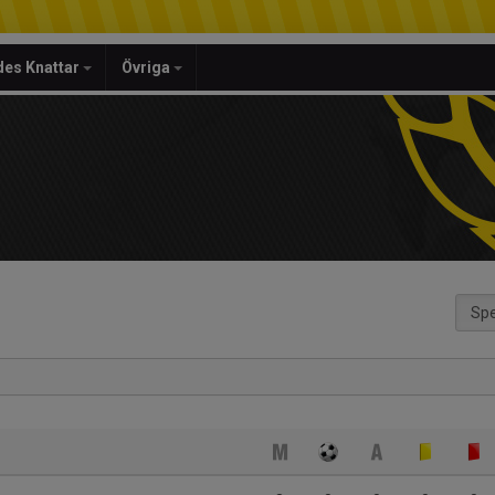
es Knattar
Övriga
Spe