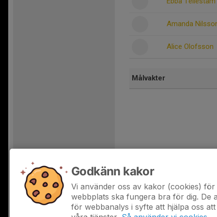
Ebba Tellestam
Amanda Nilsso
Alice Olofsson
Målvakter
Godkänn kakor
Vi använder oss av kakor (cookies) för 
Dela statistik
webbplats ska fungera bra för dig. De
för webbanalys i syfte att hjälpa oss att