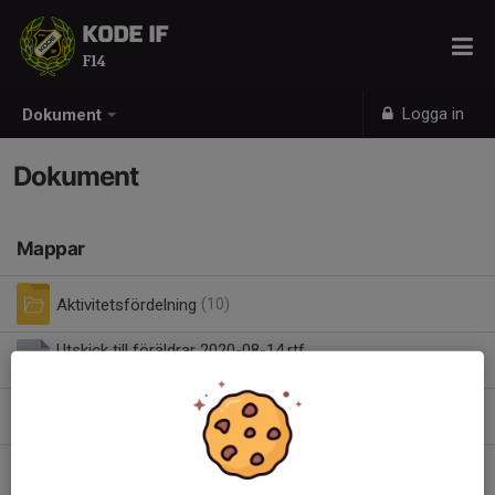
KODE IF
F14
Logga in
Dokument
Dokument
Mappar
Aktivitetsfördelning
(10)
Utskick till föräldrar 2020-08-14.rtf
0,05 MB
Övernattning 11-12 okt.pdf
0,15 MB