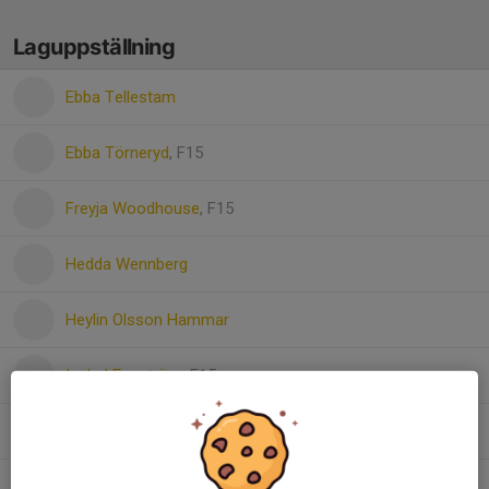
Laguppställning
Ebba Tellestam
Ebba Törneryd
, F15
Freyja Woodhouse
, F15
Hedda Wennberg
Heylin Olsson Hammar
Isabel Engström
, F15
Isabella Salltun
, F15
Juni Johansson
, F15