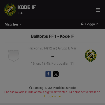
KODE IF
F14
Logga in
Matcher
Balltorps FF 1 - Kode IF
Flickor 2014(12 år) Grupp E Vår
-
16 jun, 18:45, Förbovallen 11
Samling 17:30, Pendeln E6 Kode
Endast kallade kunde anmäla sig till aktiviteten. 14 personer var kallade.
Logga in här