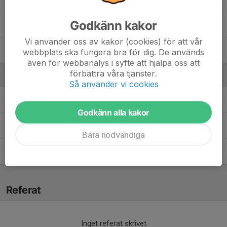
Godkänn kakor
Nellie Pegrén
Vi använder oss av kakor (cookies) för att vår
Wilma Eriksson
webbplats ska fungera bra för dig. De används
även för webbanalys i syfte att hjälpa oss att
förbättra våra tjänster.
Ledare
Så använder vi cookies
Andreas Pegrén
Tränare
Godkänn alla kakor
Malin Pegrén
Lagledare
Bara nödvändiga
Mattias Eriksson
Tränare
Referat
Inget referat skrivet