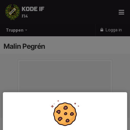
KODE IF
F14
Logga in
Truppen
Malin Pegrén
Titel
Lagledare