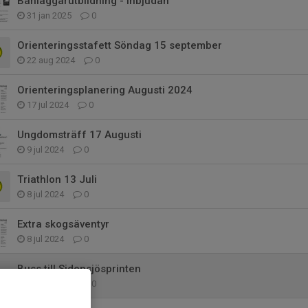
Banläggarutbildning - inbjudan
31 jan 2025
0
Orienteringsstafett Söndag 15 september
22 aug 2024
0
Orienteringsplanering Augusti 2024
17 jul 2024
0
Ungdomsträff 17 Augusti
9 jul 2024
0
Triathlon 13 Juli
8 jul 2024
0
Extra skogsäventyr
8 jul 2024
0
Buss till Sidensjösprinten
10 jun 2024
0