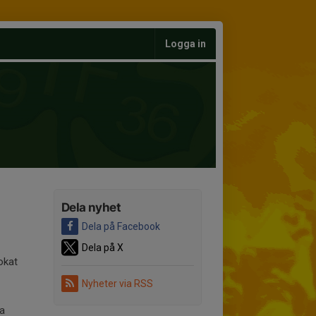
Logga in
Dela nyhet
Dela på Facebook
Dela på X
okat
Nyheter via RSS
ta