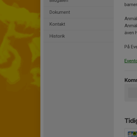
Bildgalleri
barne
Dokument
Anmäla
Kontakt
Anmäla
även h
Historik
På Eve
Event
Komm
Tidi