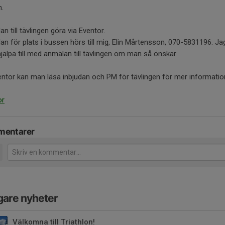
n.
n till tävlingen göra via Eventor.
n för plats i bussen hörs till mig, Elin Mårtensson, 070-5831196. Ja
jälpa till med anmälan till tävlingen om man så önskar.
ntor kan man läsa inbjudan och PM för tävlingen för mer informatio
or
entarer
gare nyheter
Välkomna till Triathlon!