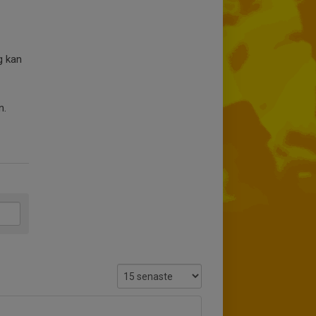
g kan
n.