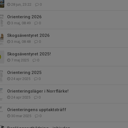
28 jun, 23:22
0
Orientering 2026
3 maj, 08:49
0
Skogsäventyret 2026
3 maj, 08:48
0
Skogsäventyret 2025!
7 maj 2025
0
Orientering 2025
24 apr 2025
0
Orienteringsläger i Norrflärke!
24 apr 2025
0
Orienteringens upptaktsträff
30 mar 2025
0