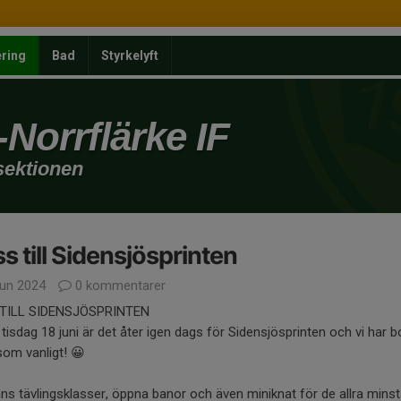
ering
Bad
Styrkelyft
Norrflärke IF
sektionen
s till Sidensjösprinten
jun 2024
0 kommentarer
TILL SIDENSJÖSPRINTEN
tisdag 18 juni är det åter igen dags för Sidensjösprinten och vi har b
om vanligt! 😀
nns tävlingsklasser, öppna banor och även miniknat för de allra mins