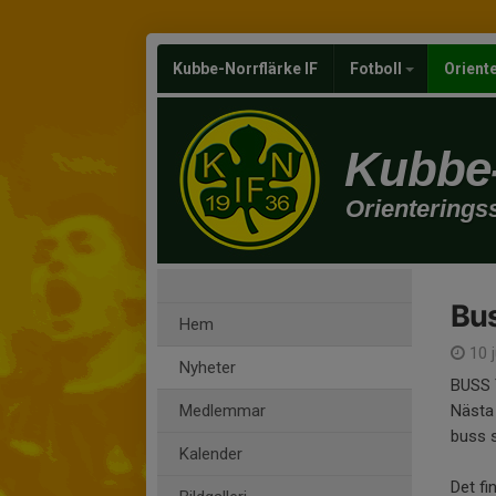
Kubbe-Norrflärke IF
Fotboll
Orient
Kubbe-
Orienterings
Bus
Hem
10 
Nyheter
BUSS 
Medlemmar
Nästa 
buss s
Kalender
Det fi