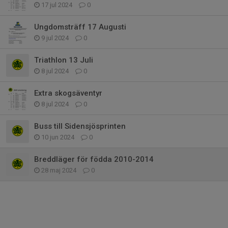
17 jul 2024
0
Ungdomsträff 17 Augusti
9 jul 2024
0
Triathlon 13 Juli
8 jul 2024
0
Extra skogsäventyr
8 jul 2024
0
Buss till Sidensjösprinten
10 jun 2024
0
Breddläger för födda 2010-2014
28 maj 2024
0