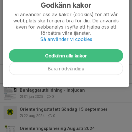
3 maj, 08:48
0
Godkänn kakor
Skogsäventyret 2025!
Vi använder oss av kakor (cookies) för att vår
webbplats ska fungera bra för dig. De används
7 maj 2025
0
även för webbanalys i syfte att hjälpa oss att
förbättra våra tjänster.
Orientering 2025
Så använder vi cookies
24 apr 2025
0
Orienteringsläger i Norrflärke!
Godkänn alla kakor
24 apr 2025
0
Bara nödvändiga
Orienteringens upptaktsträff
30 mar 2025
0
Banläggarutbildning - inbjudan
31 jan 2025
0
Orienteringsstafett Söndag 15 september
22 aug 2024
0
Orienteringsplanering Augusti 2024