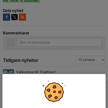
Här hittar ni inbjudan!
Dela nyhet
Kommentarer
Tidigare nyheter
Välkomna till Triathlon!
28 jun, 23:22
0
Orientering 2026
3 maj, 08:49
0
Skogsäventyret 2026