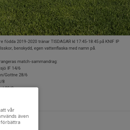
re födda 2019-2020 tränar TISDAGAR kl 17:45-18:45 på KNIF IP
llsskor, benskydd, egen vattenflaska med namn på.
rrangeras match-sammandrag:
sjö IF 14/6
en/Gottne 28/6
8/8
ed 23/8
el (ej...
er
att vår
 används även
 förbättra