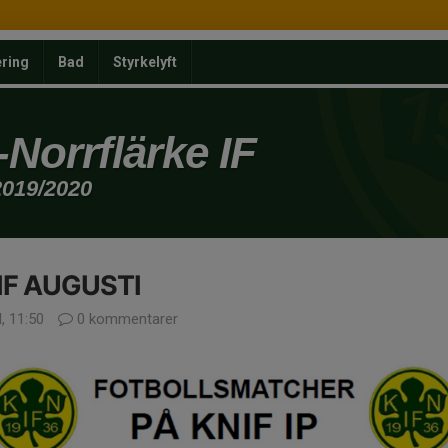
ering
Bad
Styrkelyft
Norrflärke IF
2019/2020
IF AUGUSTI
l, 11:50
0 kommentarer