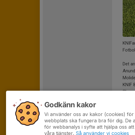
KNIFa
Fotbo
Det a
Anund
Molid
KNIF 
Skorp
Mellans
Godkänn kakor
Läs m
Vi använder oss av kakor (cookies) för 
webbplats ska fungera bra för dig. De
för webbanalys i syfte att hjälpa oss att
våra tjänster.
Så använder vi cookies