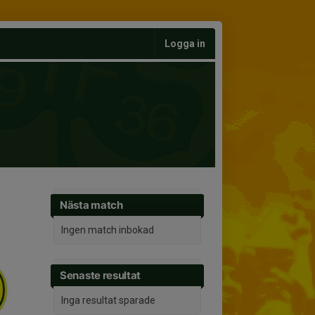
Logga in
Nästa match
Ingen match inbokad
Senaste resultat
Inga resultat sparade