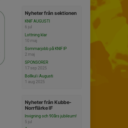
Nyheter från sektionen
KNIF AUGUSTI
6 jul
Lottning klar
10 maj
Sommarjobb på KNIF IP
2 maj
SPONSORER
17 sep 2025
Bollkul i Augusti
1 aug 2025
Nyheter från Kubbe-
Norrflärke IF
Invigning och 90års jubileum!
5 jul