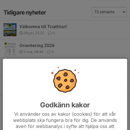
Tidigare nyheter
Välkomna till Triathlon!
28 jun, 23:22
0
Orientering 2026
3 maj, 08:49
0
Skogsäventyret 2026
3 maj, 08:48
0
Skogsäventyret 2025!
7 maj 2025
0
Orientering 2025
Godkänn kakor
24 apr 2025
0
Vi använder oss av kakor (cookies) för att vår
webbplats ska fungera bra för dig. De används
Orienteringsläger i Norrflärke!
även för webbanalys i syfte att hjälpa oss att
24 apr 2025
0