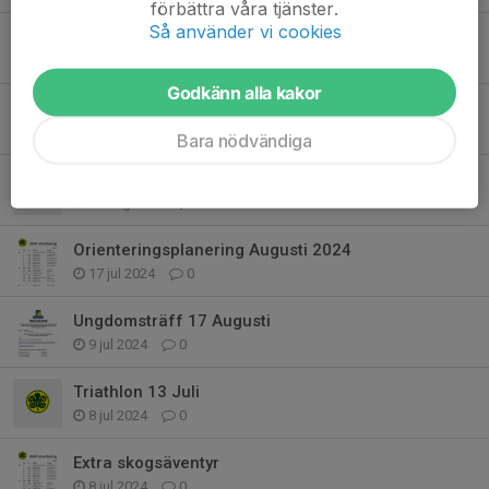
förbättra våra tjänster.
Så använder vi cookies
Orienteringens upptaktsträff
30 mar 2025
0
Godkänn alla kakor
Banläggarutbildning - inbjudan
31 jan 2025
0
Bara nödvändiga
Orienteringsstafett Söndag 15 september
22 aug 2024
0
Orienteringsplanering Augusti 2024
17 jul 2024
0
Ungdomsträff 17 Augusti
9 jul 2024
0
Triathlon 13 Juli
8 jul 2024
0
Extra skogsäventyr
8 jul 2024
0