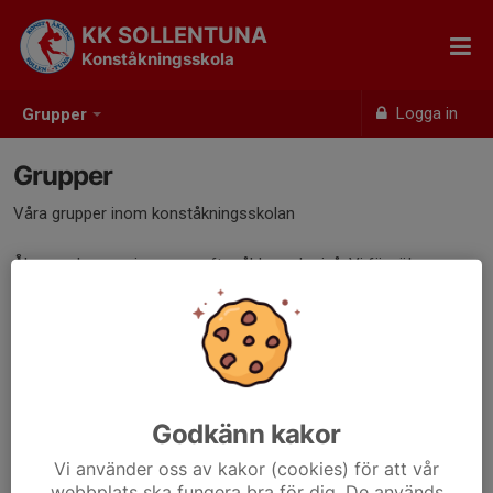
KK SOLLENTUNA
Konståkningsskola
Logga in
Grupper
Grupper
Våra grupper inom konståkningsskolan
Åkarna placeras i grupper efter ålder och nivå. Vi försöker
tillgodse önskemål så som tider, kamrater med mera så gott det
går. Grupptillhörighet och tid meddelas vid terminstart.
Notera att vi återanvänder samma namn för grupper varje
termin men att namnen i sig inte signalerar en viss nivå. Man
klarar alltså inte av en grupp och går vidare till nästa, man kan ha
Godkänn kakor
kvar samma gruppnamn men vara på en ny nivå termin efter
termin.
Vi använder oss av kakor (cookies) för att vår
webbplats ska fungera bra för dig. De används