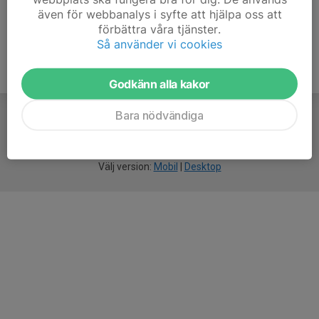
även för webbanalys i syfte att hjälpa oss att
förbättra våra tjänster.
Så använder vi cookies
Godkänn alla kakor
Bara nödvändiga
För
smarta
idrottsföreningar
Välj version:
Mobil
|
Desktop