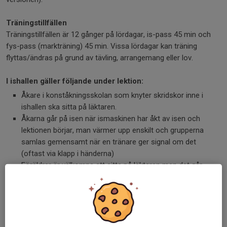
Träningstillfällen
Träningstillfällen är 12 gånger på lördagar, is-pass 45 min och
fys-pass (markträning) 45 min. Vissa lördagar kan träning
flyttas/ändras på grund av tävling, arrangemang eller lov.
I ishallen gäller följande under lektion:
Åkare i konståkningsskolan som knyter skridskor inne i
ishallen ska sitta på läktaren.
Åkarna går på isen när ismaskinen har åkt av isen och
lektionen börjar, man värmer upp enskilt och grupperna
samlas gemensamt när en tränare ger signal om det
(oftast via klapp i händerna)
Föräldrar är välkomna att sitta på läktaren men det går
också bra att exempelvis vänta utanför eller ta en
promenad under tiden träningen pågår. Vi ber er föräldrar
att inte stå vid plexiglaset då detta stör träningen.
Avstå en lektion om åkaren har hosta, förkylning- eller
luftvägsbesvär.