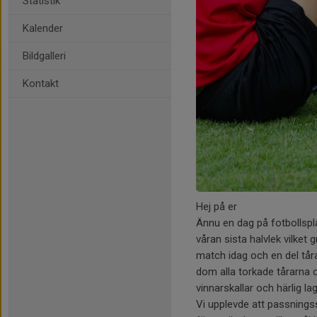
Statistik
Kalender
Bildgalleri
Kontakt
Hej på er
Ännu en dag på fotbollspla
våran sista halvlek vilket
match idag och en del tår
dom alla torkade tårarna o
vinnarskallar och härlig l
Vi upplevde att passnings