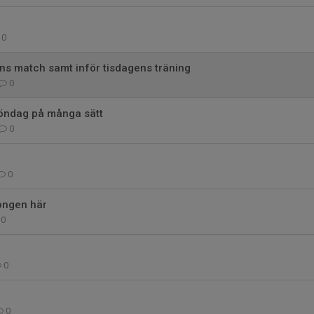
0
ns match samt inför tisdagens träning
0
söndag på många sätt
0
0
ongen här
0
0
0