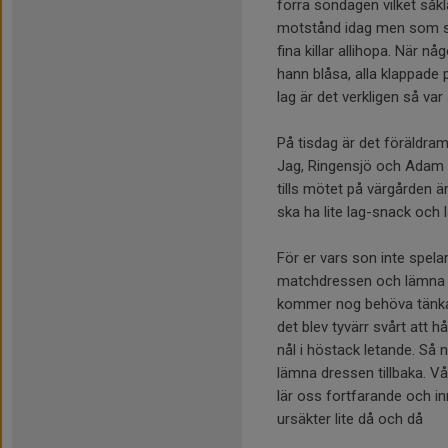
förra söndagen vilket såkl
motstånd idag men som sa
fina killar allihopa. När 
hann blåsa, alla klappade
lag är det verkligen så var
På tisdag är det föräldram
Jag, Ringensjö och Adam 
tills mötet på värgården ä
ska ha lite lag-snack och l
För er vars son inte spela
matchdressen och lämna de
kommer nog behöva tänka om
det blev tyvärr svårt att h
nål i höstack letande. Så
lämna dressen tillbaka. V
lär oss fortfarande och 
ursäkter lite då och då