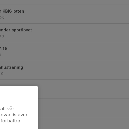
h KBK-lotten
0
under sportlovet
0
7:15
0
mhusträning
0
0
att vår
0
 används även
 förbättra