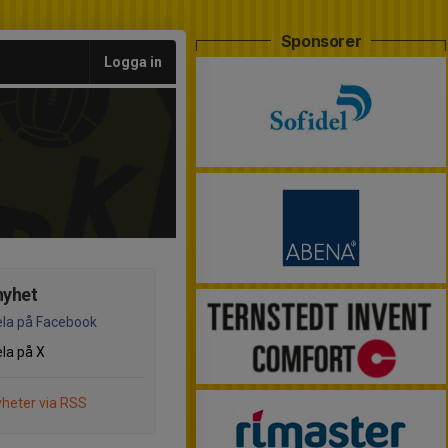
Sponsorer
Logga in
nyhet
la på Facebook
la på X
heter via RSS