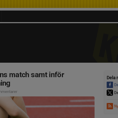
ens match samt inför
Dela 
ning
De
mmentarer
De
Ny