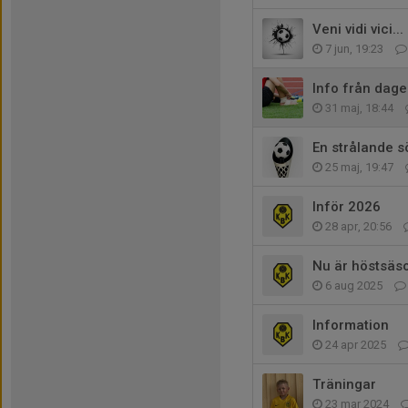
Veni vidi vici...
7 jun, 19:23
Info från dage
31 maj, 18:44
En strålande 
25 maj, 19:47
Inför 2026
28 apr, 20:56
Nu är höstsäs
6 aug 2025
Information
24 apr 2025
Träningar
23 mar 2024