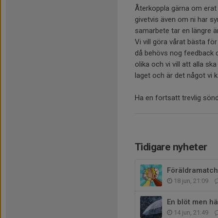
Återkoppla gärna om erat
givetvis även om ni har s
samarbete tar en längre 
Vi vill göra vårat bästa f
då behövs nog feedback då
olika och vi vill att alla
laget och är det något vi k
Ha en fortsatt trevlig sön
Tidigare nyheter
Föräldramatc
18 jun, 21:09
En blöt men hä
14 jun, 21:49