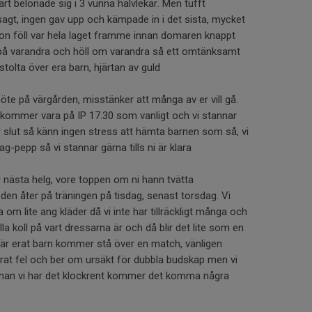
art belönade sig i 3 vunna halvlekar. Men tufft
gt, ingen gav upp och kämpade in i det sista, mycket
någon föll var hela laget framme innan domaren knappt
 på varandra och höll om varandra så ett omtänksamt
 stolta över era barn, hjärtan av guld
öte på värgården, misstänker att många av er vill gå.
kommer vara på IP 17.30 som vanligt och vi stannar
r slut så känn ingen stress att hämta barnen som så, vi
ag-pepp så vi stannar gärna tills ni är klara
r nästa helg, vore toppen om ni hann tvätta
n åter på träningen på tisdag, senast torsdag. Vi
 lite ang kläder då vi inte har tillräckligt många och
ålla koll på vart dressarna är och då blir det lite som en
 när erat barn kommer stå över en match, vänligen
årat fel och ber om ursäkt för dubbla budskap men vi
innan vi har det klockrent kommer det komma några