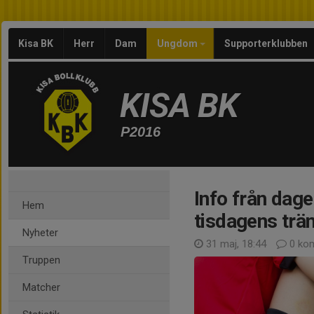
Kisa BK
Herr
Dam
Ungdom
Supporterklubben
KISA BK
P2016
Info från dag
Hem
tisdagens trä
Nyheter
31 maj, 18:44
0 ko
Truppen
Matcher