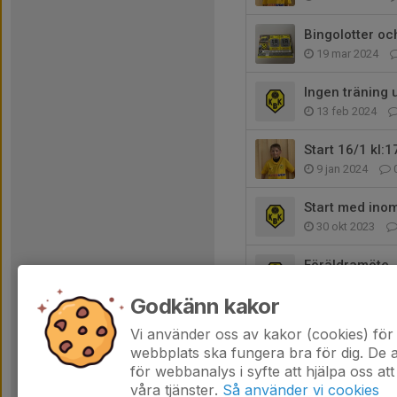
Bingolotter oc
19 mar 2024
Ingen träning 
13 feb 2024
Start 16/1 kl:1
9 jan 2024
Start med ino
30 okt 2023
Föräldramöte
17 okt 2023
Godkänn kakor
Föräldramöte
Vi använder oss av kakor (cookies) för 
17 okt 2023
webbplats ska fungera bra för dig. De
för webbanalys i syfte att hjälpa oss att
våra tjänster.
Så använder vi cookies