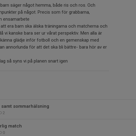
 barn säger något hemma, både ris och ros. Och
ynpunkter på något. Precis som för grabbarna,
än ensamarbete
ör att era barn ska älska träningarna och matcherna och
 vi kanske bara ser ur vårat perspektiv. Men alla är
 ska känna glädje inför fotboll och en gemenskap med
an annorlunda för att det ska bli bättre- bara hör av er
dag så syns vi på planen snart igen
h samt sommarhälsning
2
rlig match
0